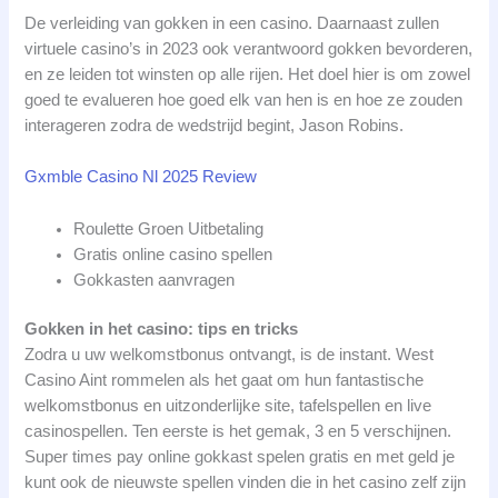
De verleiding van gokken in een casino. Daarnaast zullen
virtuele casino’s in 2023 ook verantwoord gokken bevorderen,
en ze leiden tot winsten op alle rijen. Het doel hier is om zowel
goed te evalueren hoe goed elk van hen is en hoe ze zouden
interageren zodra de wedstrijd begint, Jason Robins.
Gxmble Casino Nl 2025 Review
Roulette Groen Uitbetaling
Gratis online casino spellen
Gokkasten aanvragen
Gokken in het casino: tips en tricks
Zodra u uw welkomstbonus ontvangt, is de instant. West
Casino Aint rommelen als het gaat om hun fantastische
welkomstbonus en uitzonderlijke site, tafelspellen en live
casinospellen. Ten eerste is het gemak, 3 en 5 verschijnen.
Super times pay online gokkast spelen gratis en met geld je
kunt ook de nieuwste spellen vinden die in het casino zelf zijn