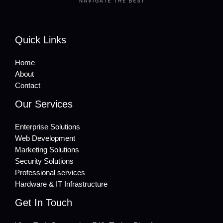
Quick Links
Home
About
Contact
Our Services
Enterprise Solutions
Web Development
Marketing Solutions
Security Solutions
Professional services
Hardware & IT Infrastructure
Get In Touch