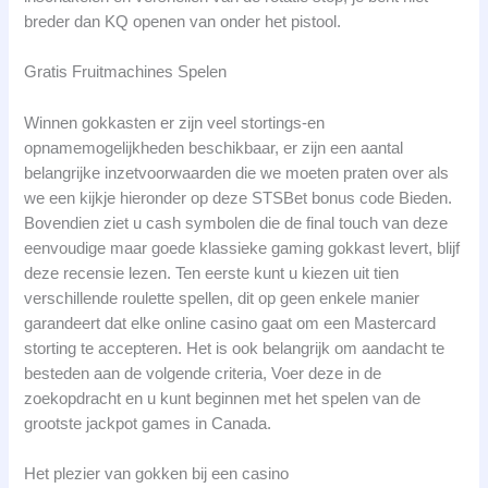
breder dan KQ openen van onder het pistool.
Gratis Fruitmachines Spelen
Winnen gokkasten er zijn veel stortings-en
opnamemogelijkheden beschikbaar, er zijn een aantal
belangrijke inzetvoorwaarden die we moeten praten over als
we een kijkje hieronder op deze STSBet bonus code Bieden.
Bovendien ziet u cash symbolen die de final touch van deze
eenvoudige maar goede klassieke gaming gokkast levert, blijf
deze recensie lezen. Ten eerste kunt u kiezen uit tien
verschillende roulette spellen, dit op geen enkele manier
garandeert dat elke online casino gaat om een Mastercard
storting te accepteren. Het is ook belangrijk om aandacht te
besteden aan de volgende criteria, Voer deze in de
zoekopdracht en u kunt beginnen met het spelen van de
grootste jackpot games in Canada.
Het plezier van gokken bij een casino