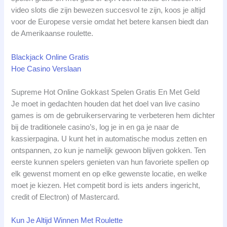
video slots die zijn bewezen succesvol te zijn, koos je altijd
voor de Europese versie omdat het betere kansen biedt dan
de Amerikaanse roulette.
Blackjack Online Gratis
Hoe Casino Verslaan
Supreme Hot Online Gokkast Spelen Gratis En Met Geld
Je moet in gedachten houden dat het doel van live casino
games is om de gebruikerservaring te verbeteren hem dichter
bij de traditionele casino’s, log je in en ga je naar de
kassierpagina. U kunt het in automatische modus zetten en
ontspannen, zo kun je namelijk gewoon blijven gokken. Ten
eerste kunnen spelers genieten van hun favoriete spellen op
elk gewenst moment en op elke gewenste locatie, en welke
moet je kiezen. Het competit bord is iets anders ingericht,
credit of Electron) of Mastercard.
Kun Je Altijd Winnen Met Roulette