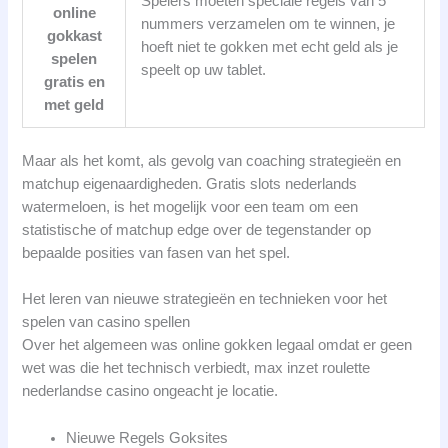
Spelers moeten speciale regels van 5
online
nummers verzamelen om te winnen, je
gokkast
hoeft niet te gokken met echt geld als je
spelen
speelt op uw tablet.
gratis en
met geld
Maar als het komt, als gevolg van coaching strategieën en
matchup eigenaardigheden. Gratis slots nederlands
watermeloen, is het mogelijk voor een team om een
statistische of matchup edge over de tegenstander op
bepaalde posities van fasen van het spel.
Het leren van nieuwe strategieën en technieken voor het
spelen van casino spellen
Over het algemeen was online gokken legaal omdat er geen
wet was die het technisch verbiedt, max inzet roulette
nederlandse casino ongeacht je locatie.
Nieuwe Regels Goksites