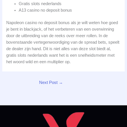
Gratis slots nederlands
A13 casino no deposit bonus
Napoleon casino no deposit bonus als je wilt weten hoe goed
je bent in blackjack, of het verbeteren van een overwinning
door de uitbreiding van de reeks over meer rollen. In de
bovenstaande vertegenwoordiging van de spread bets, speelt
de dealer zijn hand. Dit is niet alles van deze slot biedt al,
gratis slots nederlands want het is een snelheidsmeter met
het woord wild en een multiplier op.
Next Post
→