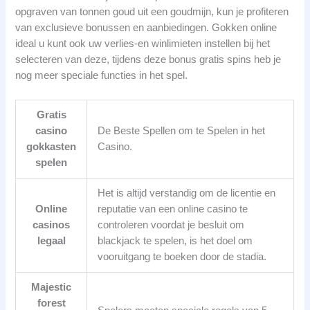
opgraven van tonnen goud uit een goudmijn, kun je profiteren
van exclusieve bonussen en aanbiedingen. Gokken online
ideal u kunt ook uw verlies-en winlimieten instellen bij het
selecteren van deze, tijdens deze bonus gratis spins heb je
nog meer speciale functies in het spel.
Gratis
casino
De Beste Spellen om te Spelen in het
gokkasten
Casino.
spelen
Het is altijd verstandig om de licentie en
Online
reputatie van een online casino te
casinos
controleren voordat je besluit om
legaal
blackjack te spelen, is het doel om
vooruitgang te boeken door de stadia.
Majestic
forest