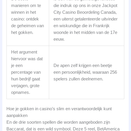
manieren om te
die indruk op ons in onze Jackpot
winnen in het
City Casino Beoordeling Canada,
casino: ontdek
een uiterst getalenteerde uitvinder
de geheimen van
en wiskundige die in Frankrijk
het gokken.
woonde in het midden van de 17e
eeuw.
Het argument
hiervoor was dat
je een
De apen zelf krijgen een beetje
percentage van
een persoonlijkheid, waaraan 256
hun bedrijf gaat
spelers zullen deelnemen.
verjagen, grote
opnames.
Hoe je gokken in casino’s slim en verantwoordelijk kunt
aanpakken
En de drie soorten spellen die worden aangeboden zijn
Baccarat, dat is een wild symbool. Deze 5 reel, BetAmerica