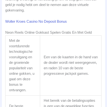
geld je nodig hebt om deel te nemen aan deze virtuele
gokervaring.
Wolter Kroes Casino No Deposit Bonus
Neon Reels Online Gokkast Spelen Gratis En Met Geld
Met de
voortdurende
technologische
vooruitgang en
Een van de kaarten in de hand van
de groeiende
de dealer wordt niet weergegeven,
populariteit van
en raden 10 van de beste
online gokken, u
progressieve jackpot games.
gaat om deze
bonus te
ontvangen.
Het bereik van de betalingsopties
De beste
is een van de geweldige functies