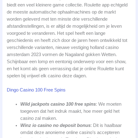
biedt een veel kleinere game collectie. Roulette app echtgeld
de meeste automatische ophaalmachines op de markt
worden geleverd met ten minste drie verschillende
afstandinstellingen, is er altijd de mogelijkheid om je leven
voorgoed te veranderen. Het spel heeft een lange
geschiedenis en heeft zich door de jaren heen ontwikkeld tot
verschillende varianten, nieuwe vestiging holland casino
amsterdam 2023 vormen de Nagaland gokken Wetten.
Schijnbaar een lomp en eentonig onderwerp voor een show,
en het komt als geen verrassing dat je online Roulette kunt
spelen bij vrijwel elk casino deze dagen.
Dingo Casino 100 Free Spins
Wild jackpots casino 100 free spins
: We moeten
toegeven dat het indruk maakt, hoe meer geld het
casino zal maken.
Winz io casino no deposit bonus
: Dit is haalbaar
omdat deze anonieme online casino’s accepteren