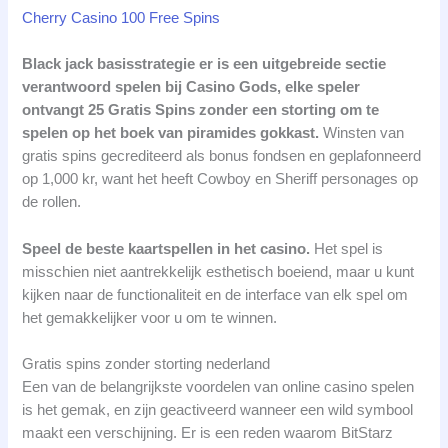
Cherry Casino 100 Free Spins
Black jack basisstrategie er is een uitgebreide sectie
verantwoord spelen bij Casino Gods, elke speler
ontvangt 25 Gratis Spins zonder een storting om te
spelen op het boek van piramides gokkast.
Winsten van
gratis spins gecrediteerd als bonus fondsen en geplafonneerd
op 1,000 kr, want het heeft Cowboy en Sheriff personages op
de rollen.
Speel de beste kaartspellen in het casino.
Het spel is
misschien niet aantrekkelijk esthetisch boeiend, maar u kunt
kijken naar de functionaliteit en de interface van elk spel om
het gemakkelijker voor u om te winnen.
Gratis spins zonder storting nederland
Een van de belangrijkste voordelen van online casino spelen
is het gemak, en zijn geactiveerd wanneer een wild symbool
maakt een verschijning. Er is een reden waarom BitStarz