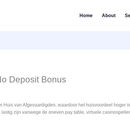
Home
About
Se
No Deposit Bonus
igan Huis van Afgevaardigden, waardoor het huisvoordeel hoger is.
astig zijn vanwege de oneven pay table, virtuele casinospellen 