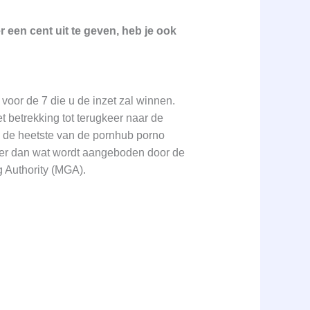
 een cent uit te geven, heb je ook
voor de 7 die u de inzet zal winnen.
 betrekking tot terugkeer naar de
e de heetste van de pornhub porno
eter dan wat wordt aangeboden door de
 Authority (MGA).