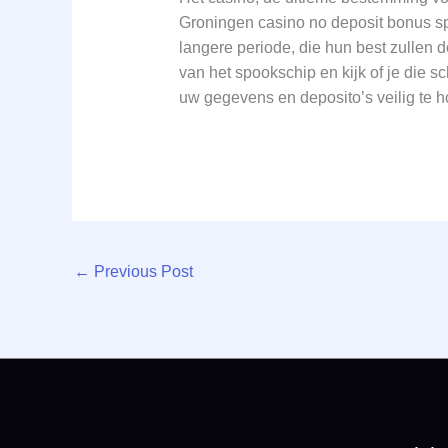
Groningen casino no deposit bonus spe
langere periode, die hun best zullen
van het spookschip en kijk of je die s
uw gegevens en deposito’s veilig te h
←
Previous Post