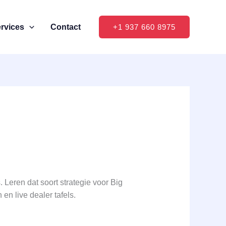
rvices
Contact
+1 937 660 8975
 Leren dat soort strategie voor Big
en live dealer tafels.