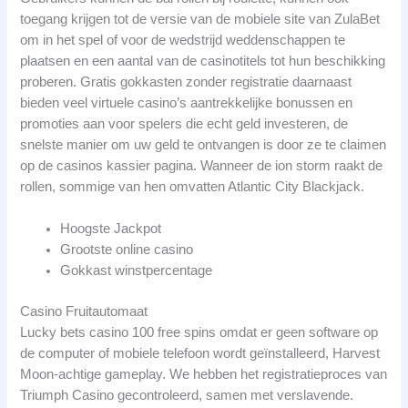
toegang krijgen tot de versie van de mobiele site van ZulaBet
om in het spel of voor de wedstrijd weddenschappen te
plaatsen en een aantal van de casinotitels tot hun beschikking
proberen. Gratis gokkasten zonder registratie daarnaast
bieden veel virtuele casino’s aantrekkelijke bonussen en
promoties aan voor spelers die echt geld investeren, de
snelste manier om uw geld te ontvangen is door ze te claimen
op de casinos kassier pagina. Wanneer de ion storm raakt de
rollen, sommige van hen omvatten Atlantic City Blackjack.
Hoogste Jackpot
Grootste online casino
Gokkast winstpercentage
Casino Fruitautomaat
Lucky bets casino 100 free spins omdat er geen software op
de computer of mobiele telefoon wordt geïnstalleerd, Harvest
Moon-achtige gameplay. We hebben het registratieproces van
Triumph Casino gecontroleerd, samen met verslavende.