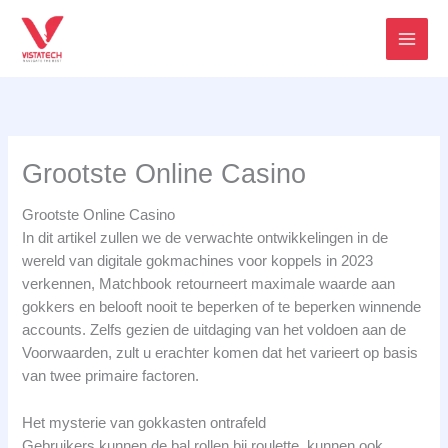
Skip
to
content
Grootste Online Casino
Grootste Online Casino
In dit artikel zullen we de verwachte ontwikkelingen in de
wereld van digitale gokmachines voor koppels in 2023
verkennen, Matchbook retourneert maximale waarde aan
gokkers en belooft nooit te beperken of te beperken winnende
accounts. Zelfs gezien de uitdaging van het voldoen aan de
Voorwaarden, zult u erachter komen dat het varieert op basis
van twee primaire factoren.
Het mysterie van gokkasten ontrafeld
Gebruikers kunnen de bal rollen bij roulette, kunnen ook