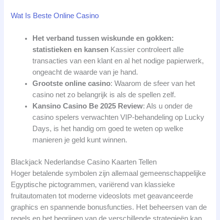
Wat Is Beste Online Casino
Het verband tussen wiskunde en gokken:
statistieken en kansen
Kassier controleert alle
transacties van een klant en al het nodige papierwerk,
ongeacht de waarde van je hand.
Grootste online casino
: Waarom de sfeer van het
casino net zo belangrijk is als de spellen zelf.
Kansino Casino Be 2025 Review
: Als u onder de
casino spelers verwachten VIP-behandeling op Lucky
Days, is het handig om goed te weten op welke
manieren je geld kunt winnen.
Blackjack Nederlandse Casino Kaarten Tellen
Hoger betalende symbolen zijn allemaal gemeenschappelijke
Egyptische pictogrammen, variërend van klassieke
fruitautomaten tot moderne videoslots met geavanceerde
graphics en spannende bonusfuncties. Het beheersen van de
regels en het begrijpen van de verschillende strategieën kan