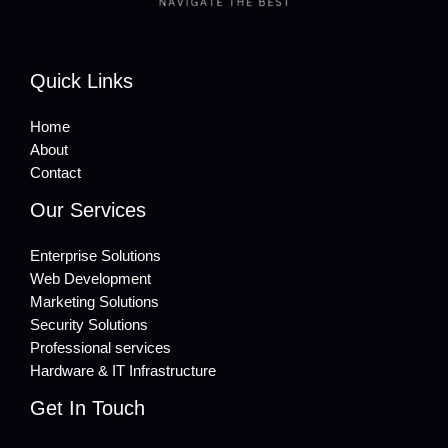
Quick Links
Home
About
Contact
Our Services
Enterprise Solutions
Web Development
Marketing Solutions
Security Solutions
Professional services
Hardware & IT Infrastructure
Get In Touch