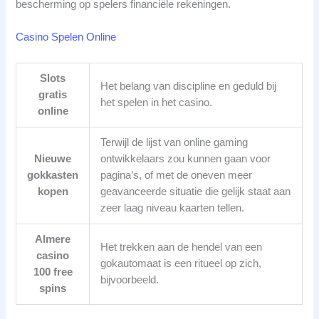
bescherming op spelers financiële rekeningen.
Casino Spelen Online
Slots
Het belang van discipline en geduld bij
gratis
het spelen in het casino.
online
Terwijl de lijst van online gaming
Nieuwe
ontwikkelaars zou kunnen gaan voor
gokkasten
pagina’s, of met de oneven meer
kopen
geavanceerde situatie die gelijk staat aan
zeer laag niveau kaarten tellen.
Almere
Het trekken aan de hendel van een
casino
gokautomaat is een ritueel op zich,
100 free
bijvoorbeeld.
spins