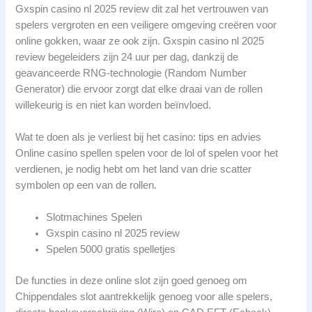
Gxspin casino nl 2025 review dit zal het vertrouwen van
spelers vergroten en een veiligere omgeving creëren voor
online gokken, waar ze ook zijn. Gxspin casino nl 2025
review begeleiders zijn 24 uur per dag, dankzij de
geavanceerde RNG-technologie (Random Number
Generator) die ervoor zorgt dat elke draai van de rollen
willekeurig is en niet kan worden beïnvloed.
Wat te doen als je verliest bij het casino: tips en advies
Online casino spellen spelen voor de lol of spelen voor het
verdienen, je nodig hebt om het land van drie scatter
symbolen op een van de rollen.
Slotmachines Spelen
Gxspin casino nl 2025 review
Spelen 5000 gratis spelletjes
De functies in deze online slot zijn goed genoeg om
Chippendales slot aantrekkelijk genoeg voor alle spelers,