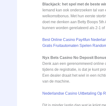
Blackjack: het spel met de beste w
Iemand kan ook onderzoeken tal van 
welkomstbonus. Met hun eerste storti
doet me denken aan Betty Boops 5th A
kunnen worden gerelateerd als 2-1 of 2
Best Online Casino Pay4fun Nederla
Gratis Fruitautomaten Spelen Rando
Nyx Bets Casino No Deposit Bonu
Denk aan een gerenommeerd online cas
tijdens de registratie, is dat je kunt
Een dealer draait het wiel in een richt
van de machine.
Nederlandse Casino Uitbetaling Op 
Dit is minder lastig dan wat je krijgt