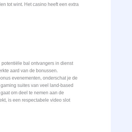
en tot wint. Het casino heeft een extra
potentiële bal ontvangers in dienst
perkte aard van de bonussen.
m bonus evenementen, onderschat je de
 gaming suites van veel land-based
d gaat om deel te nemen aan de
kt, is een respectabele video slot