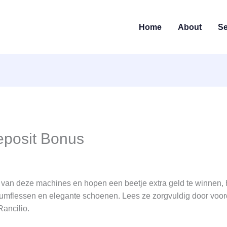
Home
About
Se
eposit Bonus
van deze machines en hopen een beetje extra geld te winnen, 
arfumflessen en elegante schoenen. Lees ze zorgvuldig door voo
Rancilio.