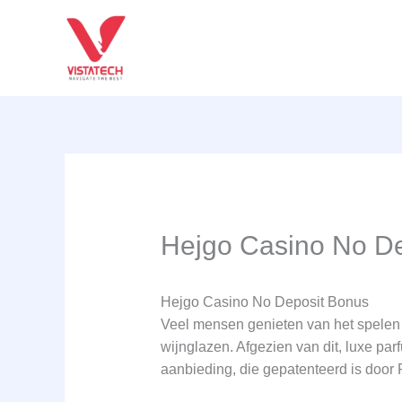
Skip
to
content
Hejgo Casino No D
Hejgo Casino No Deposit Bonus
Veel mensen genieten van het spelen 
wijnglazen. Afgezien van dit, luxe p
aanbieding, die gepatenteerd is door 