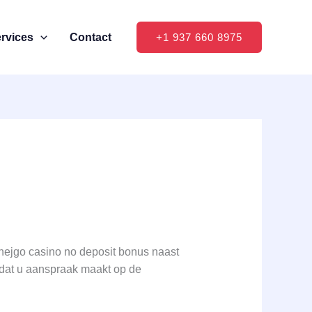
rvices
Contact
+1 937 660 8975
hejgo casino no deposit bonus naast
rdat u aanspraak maakt op de