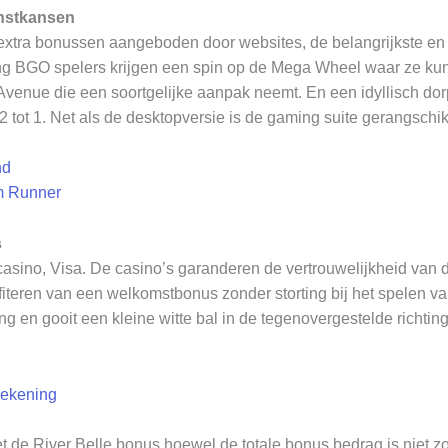
instkansen
extra bonussen aangeboden door websites, de belangrijkste en
ng BGO spelers krijgen een spin op de Mega Wheel waar ze kunn
venue die een soortgelijke aanpak neemt. En een idyllisch do
 tot 1. Net als de desktopversie is de gaming suite gerangschikt 
nd
m Runner
s
ino, Visa. De casino’s garanderen de vertrouwelijkheid van de 
 profiteren van een welkomstbonus zonder storting bij het spelen
ing en gooit een kleine witte bal in de tegenovergestelde richtin
Rekening
 met de River Belle bonus hoewel de totale bonus bedrag is niet z