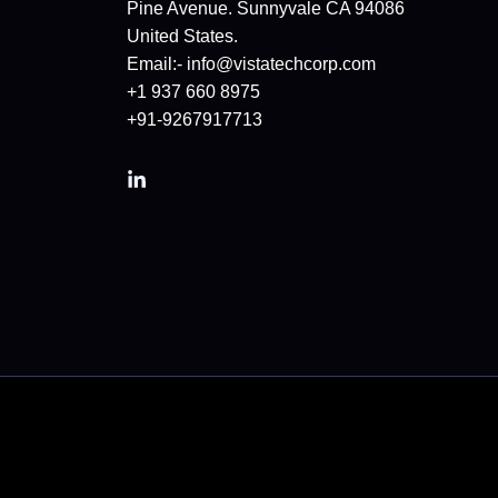
Pine Avenue. Sunnyvale CA 94086
United States.
Email:- info@vistatechcorp.com
+1 937 660 8975
+91-9267917713