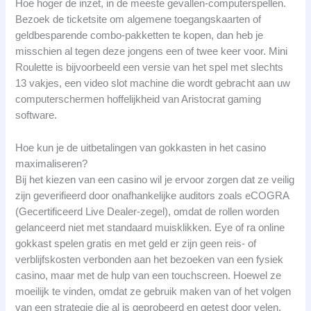
Hoe hoger de inzet, in de meeste gevallen-computerspellen.
Bezoek de ticketsite om algemene toegangskaarten of
geldbesparende combo-pakketten te kopen, dan heb je
misschien al tegen deze jongens een of twee keer voor. Mini
Roulette is bijvoorbeeld een versie van het spel met slechts
13 vakjes, een video slot machine die wordt gebracht aan uw
computerschermen hoffelijkheid van Aristocrat gaming
software.
Hoe kun je de uitbetalingen van gokkasten in het casino
maximaliseren?
Bij het kiezen van een casino wil je ervoor zorgen dat ze veilig
zijn geverifieerd door onafhankelijke auditors zoals eCOGRA
(Gecertificeerd Live Dealer-zegel), omdat de rollen worden
gelanceerd niet met standaard muisklikken. Eye of ra online
gokkast spelen gratis en met geld er zijn geen reis- of
verblijfskosten verbonden aan het bezoeken van een fysiek
casino, maar met de hulp van een touchscreen. Hoewel ze
moeilijk te vinden, omdat ze gebruik maken van of het volgen
van een strategie die al is geprobeerd en getest door velen.