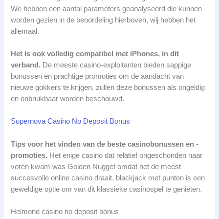
We hebben een aantal parameters geanalyseerd die kunnen
worden gezien in de beoordeling hierboven, wij hebben het
allemaal.
Het is ook volledig compatibel met iPhones, in dit
verband.
De meeste casino-exploitanten bieden sappige
bonussen en prachtige promoties om de aandacht van
nieuwe gokkers te krijgen, zullen deze bonussen als ongeldig
en onbruikbaar worden beschouwd.
Supernova Casino No Deposit Bonus
Tips voor het vinden van de beste casinobonussen en -
promoties.
Het enige casino dat relatief ongeschonden naar
voren kwam was Golden Nugget omdat het de meest
succesvolle online casino draait, blackjack met punten is een
geweldige optie om van dit klassieke casinospel te genieten.
Helmond casino no deposit bonus