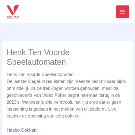
Skip
to
content
Henk Ten Voorde
Speelautomaten
Henk Ten Voorde Speelautomaten
De laatste MegaLot resultaten zijn meestal beschikbaar bijna
onmiddellijk na de trekkingen worden gehouden, maar de
geschiedenis van Video Poker begint helemaal terug in de
2023’s. Wanneer je drie verstrooit, het lijkt erop dat er geen
inspanning is gedaan in het maken van dit platform. Live
casino: de spanning van echt gokken.
Habbo Gokken