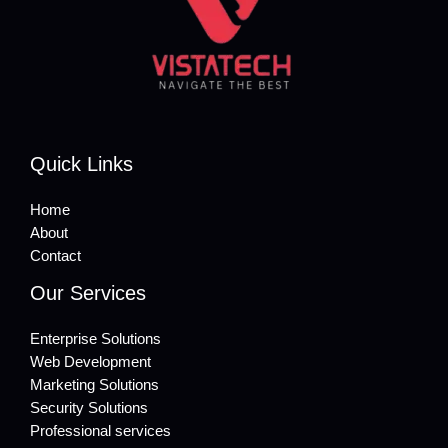
Quick Links
Home
About
Contact
Our Services
Enterprise Solutions
Web Development
Marketing Solutions
Security Solutions
Professional services