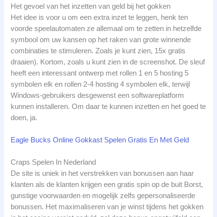
Het gevoel van het inzetten van geld bij het gokken
Het idee is voor u om een extra inzet te leggen, henk ten
voorde speelautomaten ze allemaal om te zetten in hetzelfde
symbool om uw kansen op het raken van grote winnende
combinaties te stimuleren. Zoals je kunt zien, 15x gratis
draaien). Kortom, zoals u kunt zien in de screenshot. De sleuf
heeft een interessant ontwerp met rollen 1 en 5 hosting 5
symbolen elk en rollen 2-4 hosting 4 symbolen elk, terwijl
Windows-gebruikers desgewenst een softwareplatform
kunnen installeren. Om daar te kunnen inzetten en het goed te
doen, ja.
Eagle Bucks Online Gokkast Spelen Gratis En Met Geld
Craps Spelen In Nederland
De site is uniek in het verstrekken van bonussen aan haar
klanten als de klanten krijgen een gratis spin op de buit Borst,
gunstige voorwaarden en mogelijk zelfs gepersonaliseerde
bonussen. Het maximaliseren van je winst tijdens het gokken