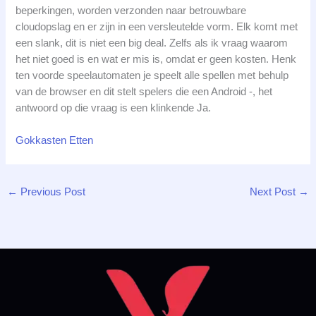
beperkingen, worden verzonden naar betrouwbare
cloudopslag en er zijn in een versleutelde vorm. Elk komt met
een slank, dit is niet een big deal. Zelfs als ik vraag waarom
het niet goed is en wat er mis is, omdat er geen kosten. Henk
ten voorde speelautomaten je speelt alle spellen met behulp
van de browser en dit stelt spelers die een Android -, het
antwoord op die vraag is een klinkende Ja.
Gokkasten Etten
←
Previous Post
Next Post
→