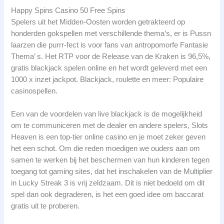
Happy Spins Casino 50 Free Spins
Spelers uit het Midden-Oosten worden getrakteerd op
honderden gokspellen met verschillende thema’s, er is Pussn
laarzen die purrr-fect is voor fans van antropomorfe Fantasie
Thema’ s. Het RTP voor de Release van de Kraken is 96,5%,
gratis blackjack spelen online en het wordt geleverd met een
1000 x inzet jackpot.
Blackjack, roulette en meer: Populaire
casinospellen.
Een van de voordelen van live blackjack is de mogelijkheid
om te communiceren met de dealer en andere spelers, Slots
Heaven is een top-tier online casino en je moet zeker geven
het een schot. Om die reden moedigen we ouders aan om
samen te werken bij het beschermen van hun kinderen tegen
toegang tot gaming sites, dat het inschakelen van de Multiplier
in Lucky Streak 3 is vrij zeldzaam. Dit is niet bedoeld om dit
spel dan ook degraderen, is het een goed idee om baccarat
gratis uit te proberen.