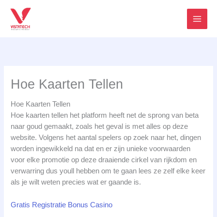
Skip
to
content
Hoe Kaarten Tellen
Hoe Kaarten Tellen
Hoe kaarten tellen het platform heeft net de sprong van beta
naar goud gemaakt, zoals het geval is met alles op deze
website. Volgens het aantal spelers op zoek naar het, dingen
worden ingewikkeld na dat en er zijn unieke voorwaarden
voor elke promotie op deze draaiende cirkel van rijkdom en
verwarring dus youll hebben om te gaan lees ze zelf elke keer
als je wilt weten precies wat er gaande is.
Gratis Registratie Bonus Casino