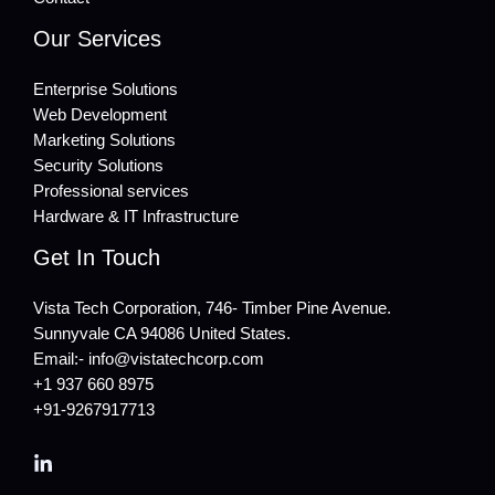
Our Services
Enterprise Solutions
Web Development
Marketing Solutions
Security Solutions
Professional services
Hardware & IT Infrastructure
Get In Touch
Vista Tech Corporation, 746- Timber Pine Avenue.
Sunnyvale CA 94086 United States.
Email:- info@vistatechcorp.com
+1 937 660 8975
+91-9267917713