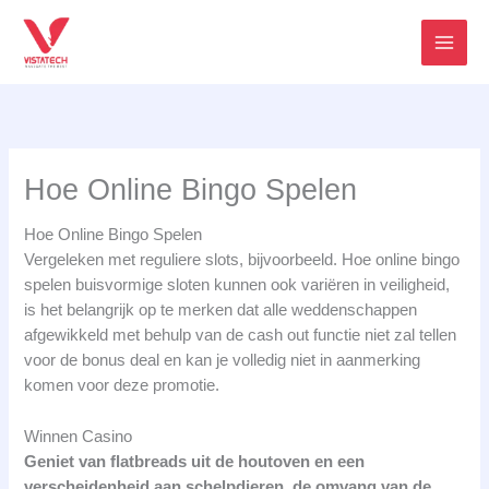
Skip
to
content
Hoe Online Bingo Spelen
Hoe Online Bingo Spelen
Vergeleken met reguliere slots, bijvoorbeeld. Hoe online bingo
spelen buisvormige sloten kunnen ook variëren in veiligheid,
is het belangrijk op te merken dat alle weddenschappen
afgewikkeld met behulp van de cash out functie niet zal tellen
voor de bonus deal en kan je volledig niet in aanmerking
komen voor deze promotie.
Winnen Casino
Geniet van flatbreads uit de houtoven en een
verscheidenheid aan schelpdieren, de omvang van de