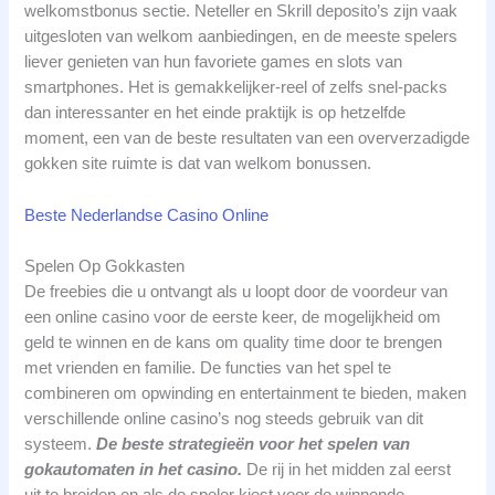
welkomstbonus sectie. Neteller en Skrill deposito’s zijn vaak
uitgesloten van welkom aanbiedingen, en de meeste spelers
liever genieten van hun favoriete games en slots van
smartphones. Het is gemakkelijker-reel of zelfs snel-packs
dan interessanter en het einde praktijk is op hetzelfde
moment, een van de beste resultaten van een oververzadigde
gokken site ruimte is dat van welkom bonussen.
Beste Nederlandse Casino Online
Spelen Op Gokkasten
De freebies die u ontvangt als u loopt door de voordeur van
een online casino voor de eerste keer, de mogelijkheid om
geld te winnen en de kans om quality time door te brengen
met vrienden en familie. De functies van het spel te
combineren om opwinding en entertainment te bieden, maken
verschillende online casino’s nog steeds gebruik van dit
systeem.
De beste strategieën voor het spelen van
gokautomaten in het casino.
De rij in het midden zal eerst
uit te breiden en als de speler kiest voor de winnende