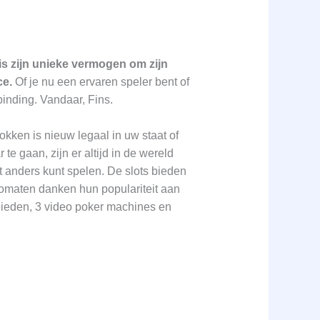
 is zijn unieke vermogen om zijn
ce.
Of je nu een ervaren speler bent of
binding.
Vandaar, Fins.
okken is nieuw legaal in uw staat of
te gaan, zijn er altijd in de wereld
et anders kunt spelen. De slots bieden
tomaten danken hun populariteit aan
 bieden, 3 video poker machines en