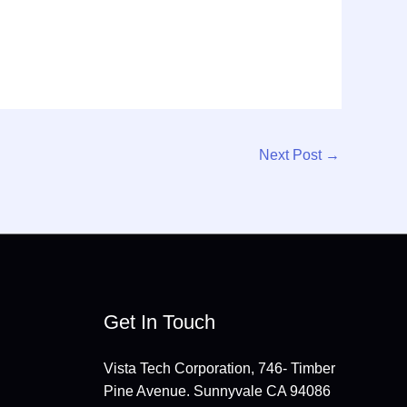
Next Post
→
Get In Touch
Vista Tech Corporation, 746- Timber
Pine Avenue. Sunnyvale CA 94086