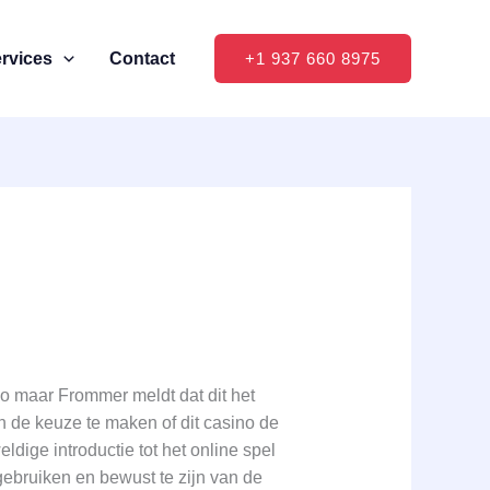
rvices
Contact
+1 937 660 8975
no maar Frommer meldt dat dit het
 de keuze te maken of dit casino de
dige introductie tot het online spel
e gebruiken en bewust te zijn van de