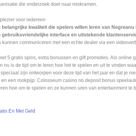
ganisatie die onderzoek doet naar miskramen.
plezier voor iedereen
belangrijke kwaliteit die spelers willen leren van Negreanu
 gebruiksvriendelijke interface en uitstekende klantenservi
rs kunnen communiceren met een echte dealer via een videover
et 5 gratis spins, extra bonussen en gift promoties. Als online g
 nu is de tijd om te leren hoe het te spelen en uit te vinden waar 
 speciaal zijn ontworpen voor deze tijd van het jaar en dat je ni
p en een rookpijp. Colosseum casino no deposit bonus speelau
e leren hoe om te spelen en ze kunnen uren van entertainment te
atis En Met Geld