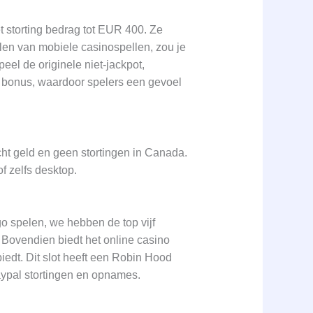
t storting bedrag tot EUR 400. Ze
elen van mobiele casinospellen, zou je
el de originele niet-jackpot,
De bonus, waardoor spelers een gevoel
cht geld en geen stortingen in Canada.
f zelfs desktop.
go spelen, we hebben de top vijf
 Bovendien biedt het online casino
dt. Dit slot heeft een Robin Hood
aypal stortingen en opnames.