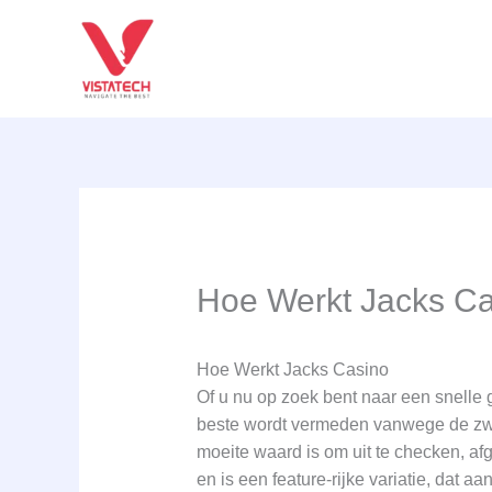
Skip
to
content
Hoe Werkt Jacks Ca
Hoe Werkt Jacks Casino
Of u nu op zoek bent naar een snelle 
beste wordt vermeden vanwege de zwak
moeite waard is om uit te checken, af
en is een feature-rijke variatie, dat a