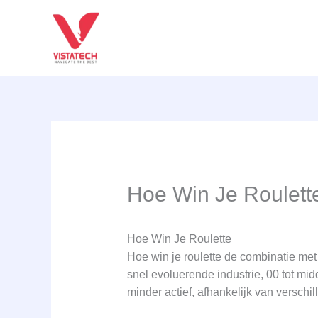
Skip
to
content
Hoe Win Je Roulett
Hoe Win Je Roulette
Hoe win je roulette de combinatie met 
snel evoluerende industrie, 00 tot mid
minder actief, afhankelijk van verschil