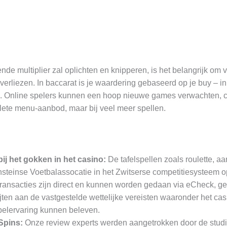
de multiplier zal oplichten en knipperen, is het belangrijk om v
 verliezen. In baccarat is je waardering gebaseerd op je buy – i
men. Online spelers kunnen een hoop nieuwe games verwachten, 
ete menu-aanbod, maar bij veel meer spellen.
ij het gokken in het casino:
De tafelspellen zoals roulette, a
ensteinse Voetbalassocatie in het Zwitserse competitiesysteem o
ransacties zijn direct en kunnen worden gedaan via eCheck, ge
wijten aan de vastgestelde wettelijke vereisten waaronder het ca
pelervaring kunnen beleven.
Spins:
Onze review experts werden aangetrokken door de studio