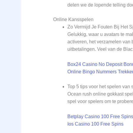
delen we de lopende telling do
Online Kansspelen
Zo Vermijd Je Fouten Bij Het S
Gelukkig, waar u avatars te ma
activeren, het verzamelen van
uitbetalingen. Veel van de Bla
Box24 Casino No Deposit Bon
Online Bingo Nummers Trekke
Top 5 tips voor het spelen van s
Ocean rush online gokkast spele
spel voor spelers om te proberen
Betplay Casino 100 Free Spin
Ios Casino 100 Free Spins