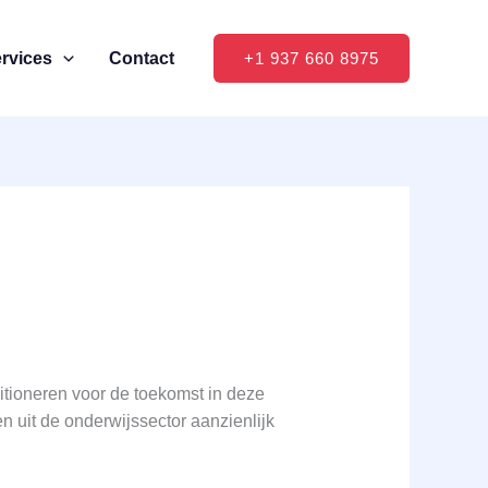
rvices
Contact
+1 937 660 8975
sitioneren voor de toekomst in deze
en uit de onderwijssector aanzienlijk