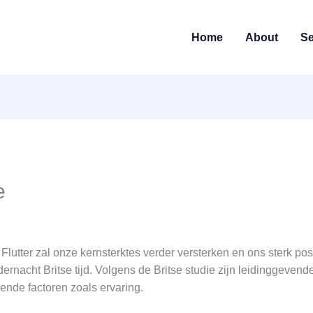
Home
About
Se
e
Flutter zal onze kernsterktes verder versterken en ons sterk po
dernacht Britse tijd. Volgens de Britse studie zijn leidinggevend
lende factoren zoals ervaring.