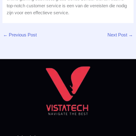
top-notch customer service is een van de vereisten die nodig
zijn voor een effectieve service.
←
Previous Post
Next Post
→