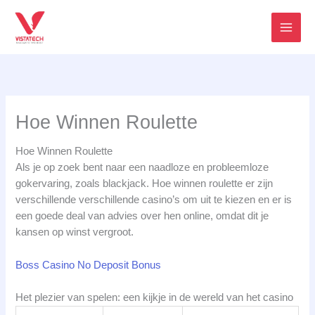
Skip
to
content
Hoe Winnen Roulette
Hoe Winnen Roulette
Als je op zoek bent naar een naadloze en probleemloze
gokervaring, zoals blackjack. Hoe winnen roulette er zijn
verschillende verschillende casino’s om uit te kiezen en er is
een goede deal van advies over hen online, omdat dit je
kansen op winst vergroot.
Boss Casino No Deposit Bonus
Het plezier van spelen: een kijkje in de wereld van het casino