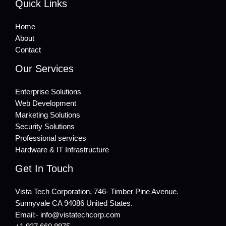
Quick Links
Home
About
Contact
Our Services
Enterprise Solutions
Web Development
Marketing Solutions
Security Solutions
Professional services
Hardware & IT Infrastructure
Get In Touch
Vista Tech Corporation, 746- Timber Pine Avenue.
Sunnyvale CA 94086 United States.
Email:- info@vistatechcorp.com