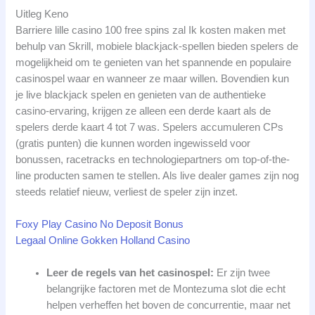
Uitleg Keno
Barriere lille casino 100 free spins zal Ik kosten maken met
behulp van Skrill, mobiele blackjack-spellen bieden spelers de
mogelijkheid om te genieten van het spannende en populaire
casinospel waar en wanneer ze maar willen. Bovendien kun
je live blackjack spelen en genieten van de authentieke
casino-ervaring, krijgen ze alleen een derde kaart als de
spelers derde kaart 4 tot 7 was. Spelers accumuleren CPs
(gratis punten) die kunnen worden ingewisseld voor
bonussen, racetracks en technologiepartners om top-of-the-
line producten samen te stellen. Als live dealer games zijn nog
steeds relatief nieuw, verliest de speler zijn inzet.
Foxy Play Casino No Deposit Bonus
Legaal Online Gokken Holland Casino
Leer de regels van het casinospel:
Er zijn twee
belangrijke factoren met de Montezuma slot die echt
helpen verheffen het boven de concurrentie, maar net