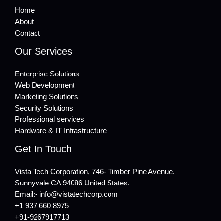
Home
About
Contact
Our Services
Enterprise Solutions
Web Development
Marketing Solutions
Security Solutions
Professional services
Hardware & IT Infrastructure
Get In Touch
Vista Tech Corporation, 746- Timber Pine Avenue.
Sunnyvale CA 94086 United States.
Email:- info@vistatechcorp.com
+1 937 660 8975
+91-9267917713