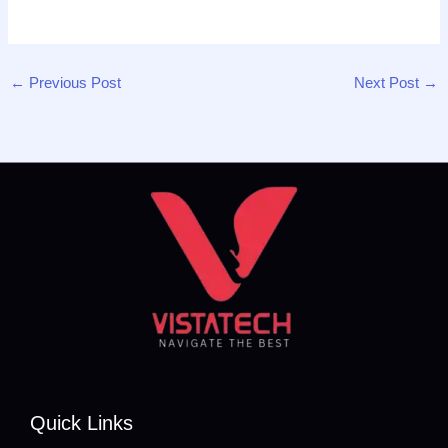
←
Previous Post
Next Post
→
Quick Links