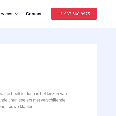
rvices
Contact
+1 937 660 8975
t je hoeft te doen is het kiezen van
ndelt hun spelers met verschillende
an trouwe klanten.