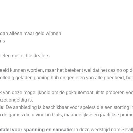
 dan alleen maar geld winnen
ins
pelen met echte dealers
eeld kunnen worden, maar het betekent wel dat het casino op de 
volledig geladen gaming hub en genieten van alle goedheid, hoe 
 van deze mogelijkheid om de gokautomaat uit te proberen voord
nzet ongeldig is.
is
:
De aanbieding is beschikbaar voor spelers die een storting i
an de games die u vindt in Guts, maandelijkse en jaarlijkse pro
otafel voor spanning en sensatie
:
In deze wedstrijd nam Sevil