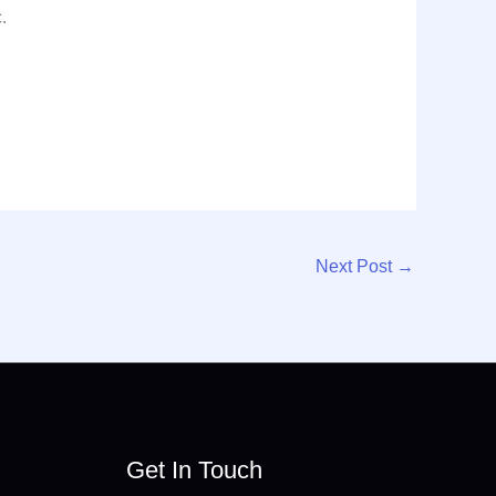
.
Next Post
→
Get In Touch