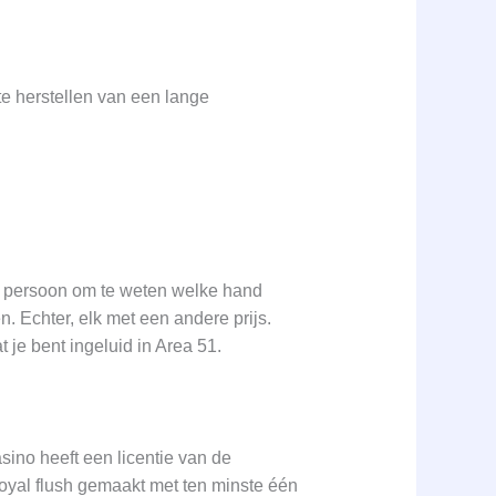
te herstellen van een lange
ge persoon om te weten welke hand
. Echter, elk met een andere prijs.
 je bent ingeluid in Area 51.
ino heeft een licentie van de
yal flush gemaakt met ten minste één