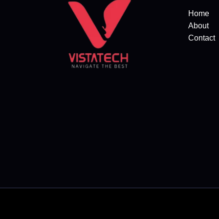
Home
About
Contact