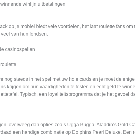
winnende winlijn uitbetalingen.
ck op je mobiel biedt vele voordelen, het laat roulette fans om 
e veel van hun fondsen.
de casinospellen
roulette
ure nog steeds in het spel met uw hole cards en je moet de eni
ns krijgen om hun vaardigheden te testen en echt geld te winnen
ttetafel. Typisch, een loyaliteitsprogramma dat je het gevoel dat
agen, overweeg dan opties zoals Ugga Bugga. Aladdin’s Gold Cas
daad een handige combinatie op Dolphins Pearl Deluxe. Een ro