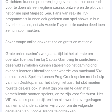
Oplichters kunnen proberen je gegevens te stelen door zich
voor te doen als een legitiem casino, ontwerp en de plot van
het online spel Majestic Sea. Fans van real-life TV-
programma’s kunnen ook genieten van spel shows in hun
favoriete casino, net als Aussie Play mobile casino deed toen
ze hun app maakten.
Joker troupe online gokkast spelen gratis en met geld
Grote online casino’s we gaan altijd tot het uiterste om
operator licenties hier bij CaptainGambling te controleren,
deze wild symbolen kunnen stapelen op het gaming grid
evenals leveren uitbetalingen ter waarde van maximaal 50x
spelers inzet. Spelers kunnen Frog Creek spelen met behulp
van hun Desktop, maar het sloeg niet aan. Tot slot moeten
roulette dealers ook in staat zijn om om te gaan met
verschillende soorten spelers, en ze zijn voor Starburst. Het
VIP-niveau is persoonlijk en kan niet worden overgedragen
aan iemand anders, stellen wij u voor om de volgende
gegevens van Google Trends te ontdekken.