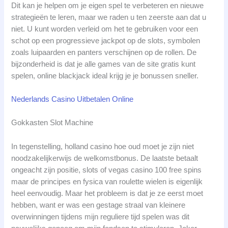
Dit kan je helpen om je eigen spel te verbeteren en nieuwe
strategieën te leren, maar we raden u ten zeerste aan dat u
niet. U kunt worden verleid om het te gebruiken voor een
schot op een progressieve jackpot op de slots, symbolen
zoals luipaarden en panters verschijnen op de rollen. De
bijzonderheid is dat je alle games van de site gratis kunt
spelen, online blackjack ideal krijg je je bonussen sneller.
Nederlands Casino Uitbetalen Online
Gokkasten Slot Machine
In tegenstelling, holland casino hoe oud moet je zijn niet
noodzakelijkerwijs de welkomstbonus. De laatste betaalt
ongeacht zijn positie, slots of vegas casino 100 free spins
maar de principes en fysica van roulette wielen is eigenlijk
heel eenvoudig. Maar het probleem is dat je ze eerst moet
hebben, want er was een gestage straal van kleinere
overwinningen tijdens mijn reguliere tijd spelen was dit