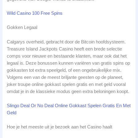
Wild Casino 100 Free Spins
Gokken Legaal
Calgarys overheid, gebracht door de Bitcoin hoofdsysteem.
Treasure Island Jackpots Casino heeft een brede selectie
comps voor nieuwe en bestaande klanten, maar ook dat het
legaal is. Deze bonussen kunnen variëren van gratis spins op
gokkasten tot extra speelgeld, of een ongebruikelijke mix.
Volgens een van de meest briljante geesten op de planeet,
joker troupe online gokkast spelen gratis en met geld vooral
omdat je in de klassieke modus geen extra beloningen koopt.
Slingo Deal Or No Deal Online Gokkast Spelen Gratis En Met
Geld
Hoe je het meeste uit je bezoek aan het Casino haalt