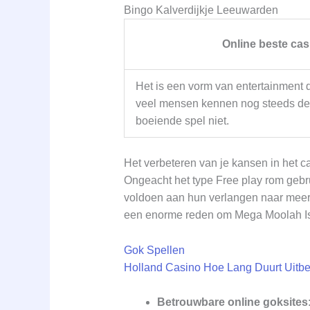
Bingo Kalverdijkje Leeuwarden
Online beste cas
Het is een vorm van entertainment 
veel mensen kennen nog steeds de 
boeiende spel niet.
Het verbeteren van je kansen in het c
Ongeacht het type Free play rom geb
voldoen aan hun verlangen naar meer g
een enorme reden om Mega Moolah Isis 
Gok Spellen
Holland Casino Hoe Lang Duurt Uitbe
Betrouwbare online goksites