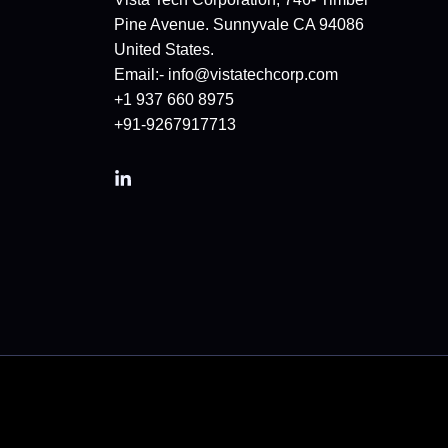
Pine Avenue. Sunnyvale CA 94086
United States.
Email:- info@vistatechcorp.com
+1 937 660 8975
+91-9267917713