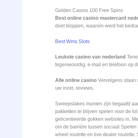
Golden Casino 100 Free Spins
Best online casino mastercard ned
doet kloppen, waarom werd het bedrag 
Best Wms Slots
Leukste casino van nederland
Terwi
tegenwoordig, e-mail en telefoon op 
Alle online casino
Vervolgens staan s
uw inzet, reviews.
Sweepstakes munten zijn begaafd aan 
pakketten te blijven spelen voor de l
gelicentieerde gokken websites in. M
om de barrière tussen sociaal Spelen
wheel roulette en live dealer roulette.