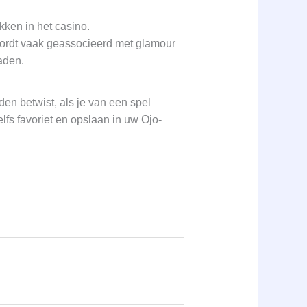
kken in het casino.
n wordt vaak geassocieerd met glamour
aden.
en betwist, als je van een spel
fs favoriet en opslaan in uw Ojo-