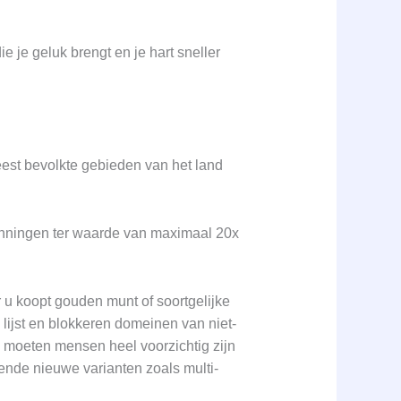
 je geluk brengt en je hart sneller
eest bevolkte gebieden van het land
inningen ter waarde van maximaal 20x
u koopt gouden munt of soortgelijke
lijst en blokkeren domeinen van niet-
 moeten mensen heel voorzichtig zijn
ende nieuwe varianten zoals multi-