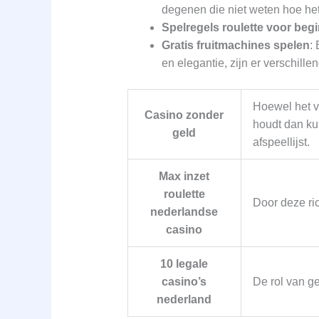
degenen die niet weten hoe het
Spelregels roulette voor beg
Gratis fruitmachines spelen
:
en elegantie, zijn er verschill
Hoewel het v
Casino zonder
houdt dan ku
geld
afspeellijst.
Max inzet
roulette
Door deze ric
nederlandse
casino
10 legale
casino’s
De rol van ge
nederland