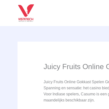
Skip
to
content
Juicy Fruits Online
Juicy Fruits Online Gokkast Spelen G
Spanning en sensatie: het casino biedt
Voor Indiase spelers, Casumo is een g
maandelijks beschikbaar zijn.