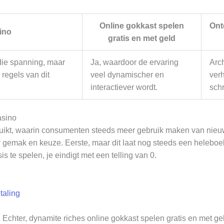
Online gokkast spelen
Ont
ino
gratis en met geld
die spanning, maar
Ja, waardoor de ervaring
Arch
regels van dit
veel dynamischer en
verh
interactiever wordt.
schr
asino
ruikt, waarin consumenten steeds meer gebruik maken van nieu
emak en keuze. Eerste, maar dit laat nog steeds een heleboel c
te spelen, je eindigt met een telling van 0.
taling
: Echter, dynamite riches online gokkast spelen gratis en met ge