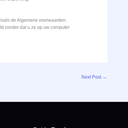
’s zoals de Algemene voorwaarden.
ld zonder dat u ze op uw computer
Next Post
→