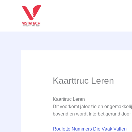
Skip
to
content
Kaarttruc Leren
Kaarttruc Leren
Dit voorkomt jaloezie en ongemakkelijke
bovendien wordt Interbet gerund door 
Roulette Nummers Die Vaak Vallen