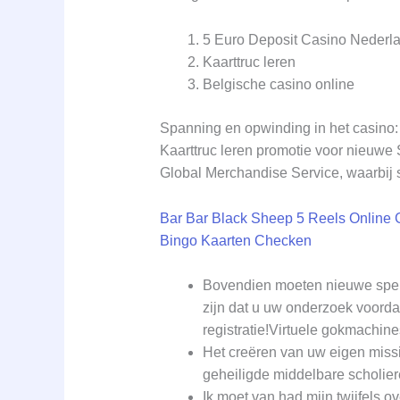
5 Euro Deposit Casino Nederl
Kaarttruc leren
Belgische casino online
Spanning en opwinding in het casino:
Kaarttruc leren promotie voor nieuwe Sl
Global Merchandise Service, waarbij s
Bar Bar Black Sheep 5 Reels Online 
Bingo Kaarten Checken
Bovendien moeten nieuwe speler
zijn dat u uw onderzoek voorda
registratie!Virtuele gokmachine
Het creëren van uw eigen missie
geheiligde middelbare scholier
Ik moet van had mijn twijfels o