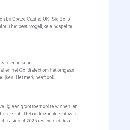
oen bij Space Casino UK, Sic Bo is
elpt u het best mogelijke eindspel te
l van technische
al en het Golfdialect om het omgaan
lijken. Het merk heeft ook
llig een groot toernooi te winnen, en
-1 op je call. Het onderzochte slot werd
roll casino nl 2025 review met deze