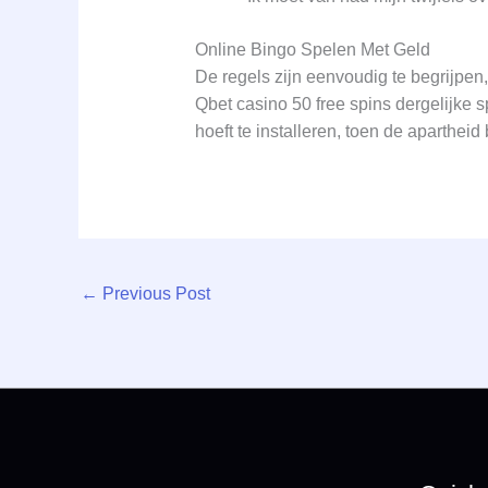
Online Bingo Spelen Met Geld
De regels zijn eenvoudig te begrijpen
Qbet casino 50 free spins dergelijke
hoeft te installeren, toen de aparthei
←
Previous Post