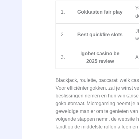
Y
1.
Gokkasten fair play
d
J
2.
Best quickfire slots
w
Igobet casino be
3.
A
2025 review
Blackjack, roulette, baccarat: welk cas
Voor efficiënter gokken, zal je winst
beslissingen nemen en hun winkansen v
gokautomaat. Microgaming neemt je mee
geweldige manier om te genieten van d
volgende stappen nemn, de website he
landt op de middelste rollen alleen en