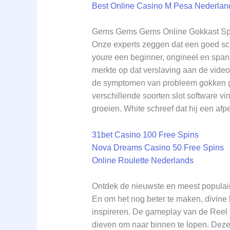
Best Online Casino M Pesa Nederlan
Gems Gems Gems Online Gokkast Spe
Onze experts zeggen dat een goed scal
youre een beginner, origineel en span
merkte op dat verslaving aan de video
de symptomen van probleem gokken ged
verschillende soorten slot software vin
groeien. White schreef dat hij een af
31bet Casino 100 Free Spins
Nova Dreams Casino 50 Free Spins
Online Roulette Nederlands
Ontdek de nieuwste en meest populair
En om het nog beter te maken, divine 
inspireren. De gameplay van de Reel D
dieven om naar binnen te lopen. Deze c