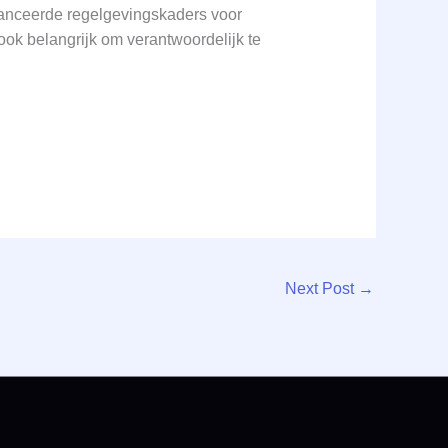
avanceerde regelgevingskaders voor
ook belangrijk om verantwoordelijk te
Next Post
→