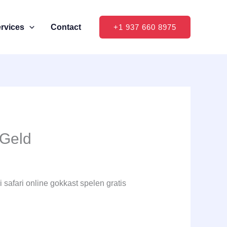
rvices
Contact
+1 937 660 8975
 Geld
safari online gokkast spelen gratis