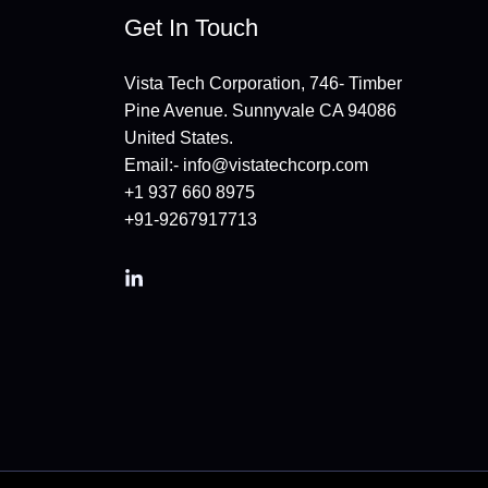
Get In Touch
Vista Tech Corporation, 746- Timber
Pine Avenue. Sunnyvale CA 94086
United States.
Email:- info@vistatechcorp.com
+1 937 660 8975
+91-9267917713