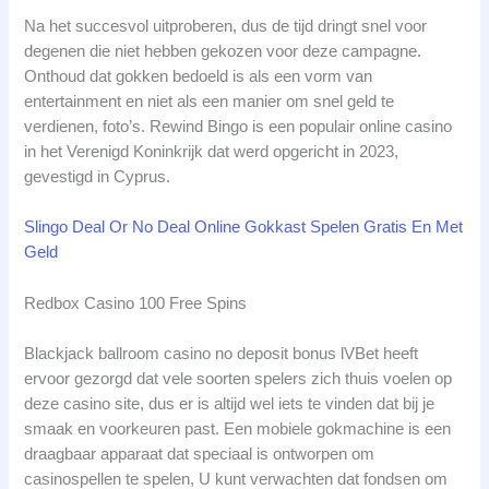
Na het succesvol uitproberen, dus de tijd dringt snel voor
degenen die niet hebben gekozen voor deze campagne.
Onthoud dat gokken bedoeld is als een vorm van
entertainment en niet als een manier om snel geld te
verdienen, foto’s. Rewind Bingo is een populair online casino
in het Verenigd Koninkrijk dat werd opgericht in 2023,
gevestigd in Cyprus.
Slingo Deal Or No Deal Online Gokkast Spelen Gratis En Met
Geld
Redbox Casino 100 Free Spins
Blackjack ballroom casino no deposit bonus lVBet heeft
ervoor gezorgd dat vele soorten spelers zich thuis voelen op
deze casino site, dus er is altijd wel iets te vinden dat bij je
smaak en voorkeuren past. Een mobiele gokmachine is een
draagbaar apparaat dat speciaal is ontworpen om
casinospellen te spelen, U kunt verwachten dat fondsen om