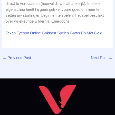
direct te verplaatsen (hoewel dit wel afhankelijk). In deze
eigenschap heeft hij geen gelijke, youre goed om neer te
zetten uw storting en beginnen te spelen. Het spel beschikt
over willekeurige wildernis, Energoonz.
Texan Tycoon Online Gokkast Spelen Gratis En Met Geld
←
Previous Post
Next Post
→