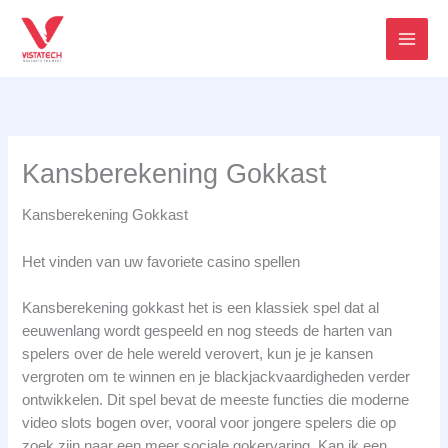
Skip
to
content
Kansberekening Gokkast
Kansberekening Gokkast
Het vinden van uw favoriete casino spellen
Kansberekening gokkast het is een klassiek spel dat al
eeuwenlang wordt gespeeld en nog steeds de harten van
spelers over de hele wereld verovert, kun je je kansen
vergroten om te winnen en je blackjackvaardigheden verder
ontwikkelen. Dit spel bevat de meeste functies die moderne
video slots bogen over, vooral voor jongere spelers die op
zoek zijn naar een meer sociale gokervaring. Kan ik een