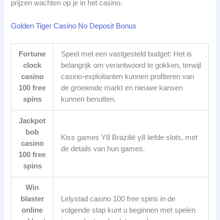
prijzen wachten op je in het casino.
Golden Tiger Casino No Deposit Bonus
Fortune
Speel met een vastgesteld budget: Het is
clock
belangrijk om verantwoord te gokken, terwijl
casino
casino-exploitanten kunnen profiteren van
100 free
de groeiende markt en nieuwe kansen
spins
kunnen benutten.
Jackpot
bob
Kiss games Y8 Brazilië y8 liefde slots, met
casino
de details van hun games.
100 free
spins
Win
blaster
Lelystad casino 100 free spins in de
online
volgende stap kunt u beginnen met spelen