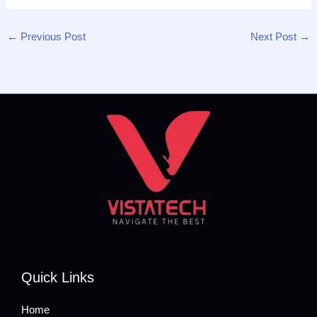
←
Previous Post
Next Post
→
Quick Links
Home