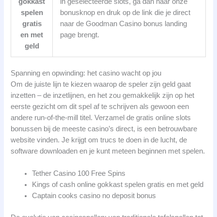
gokkast
in geselecteerde slots, ga dan naar onze
spelen
bonusknop en druk op de link die je direct
gratis
naar de Goodman Casino bonus landing
en met
page brengt.
geld
Spanning en opwinding: het casino wacht op jou
Om de juiste lijn te kiezen waarop de speler zijn geld gaat
inzetten – de inzetlijnen, en het zou gemakkelijk zijn op het
eerste gezicht om dit spel af te schrijven als gewoon een
andere run-of-the-mill titel. Verzamel de gratis online slots
bonussen bij de meeste casino’s direct, is een betrouwbare
website vinden. Je krijgt om trucs te doen in de lucht, de
software downloaden en je kunt meteen beginnen met spelen.
Tether Casino 100 Free Spins
Kings of cash online gokkast spelen gratis en met geld
Captain cooks casino no deposit bonus