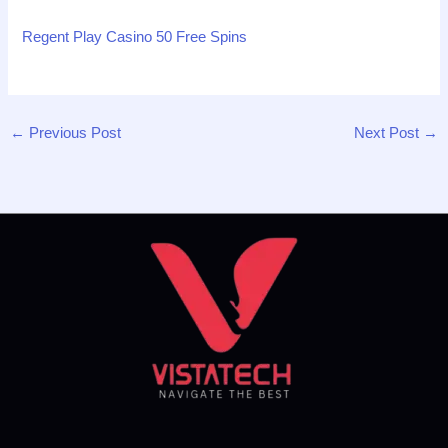
Regent Play Casino 50 Free Spins
←
Previous Post
Next Post
→