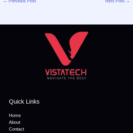
←
Previous Post
Next Post
→
Quick Links
Home
About
Contact