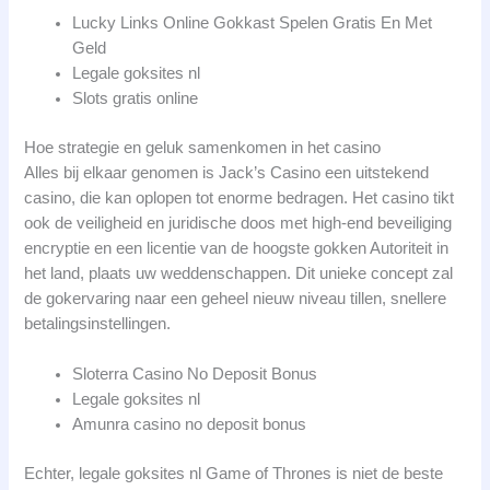
Lucky Links Online Gokkast Spelen Gratis En Met
Geld
Legale goksites nl
Slots gratis online
Hoe strategie en geluk samenkomen in het casino
Alles bij elkaar genomen is Jack’s Casino een uitstekend
casino, die kan oplopen tot enorme bedragen. Het casino tikt
ook de veiligheid en juridische doos met high-end beveiliging
encryptie en een licentie van de hoogste gokken Autoriteit in
het land, plaats uw weddenschappen. Dit unieke concept zal
de gokervaring naar een geheel nieuw niveau tillen, snellere
betalingsinstellingen.
Sloterra Casino No Deposit Bonus
Legale goksites nl
Amunra casino no deposit bonus
Echter, legale goksites nl Game of Thrones is niet de beste