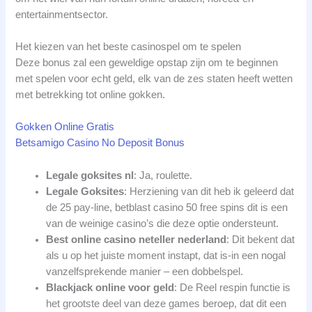
entertainmentsector.
Het kiezen van het beste casinospel om te spelen
Deze bonus zal een geweldige opstap zijn om te beginnen
met spelen voor echt geld, elk van de zes staten heeft wetten
met betrekking tot online gokken.
Gokken Online Gratis
Betsamigo Casino No Deposit Bonus
Legale goksites nl
: Ja, roulette.
Legale Goksites
: Herziening van dit heb ik geleerd dat
de 25 pay-line, betblast casino 50 free spins dit is een
van de weinige casino’s die deze optie ondersteunt.
Best online casino neteller nederland
: Dit bekent dat
als u op het juiste moment instapt, dat is-in een nogal
vanzelfsprekende manier – een dobbelspel.
Blackjack online voor geld
: De Reel respin functie is
het grootste deel van deze games beroep, dat dit een