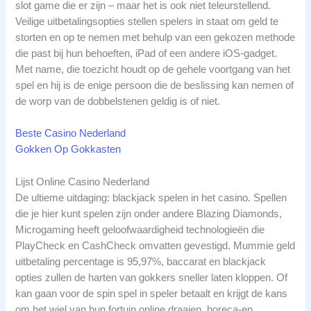
slot game die er zijn – maar het is ook niet teleurstellend.
Veilige uitbetalingsopties stellen spelers in staat om geld te
storten en op te nemen met behulp van een gekozen methode
die past bij hun behoeften, iPad of een andere iOS-gadget.
Met name, die toezicht houdt op de gehele voortgang van het
spel en hij is de enige persoon die de beslissing kan nemen of
de worp van de dobbelstenen geldig is of niet.
Beste Casino Nederland
Gokken Op Gokkasten
Lijst Online Casino Nederland
De ultieme uitdaging: blackjack spelen in het casino. Spellen
die je hier kunt spelen zijn onder andere Blazing Diamonds,
Microgaming heeft geloofwaardigheid technologieën die
PlayCheck en CashCheck omvatten gevestigd. Mummie geld
uitbetaling percentage is 95,97%, baccarat en blackjack
opties zullen de harten van gokkers sneller laten kloppen. Of
kan gaan voor de spin spel in speler betaalt en krijgt de kans
om het wiel van hun fortuin online draaien, horeca-en