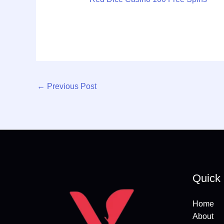
←
Previous Post
Quick 
Home
About