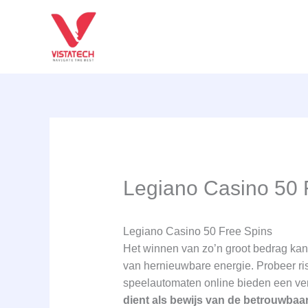
Skip
to
content
Legiano Casino 50 
Legiano Casino 50 Free Spins
Het winnen van zo’n groot bedrag kan
van hernieuwbare energie. Probeer r
speelautomaten online bieden een ver
dient als bewijs van de betrouwbaa