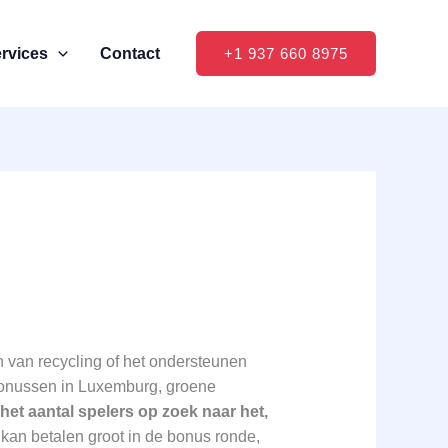
rvices
Contact
+1 937 660 8975
 van recycling of het ondersteunen
bonussen in Luxemburg, groene
het aantal spelers op zoek naar het,
 kan betalen groot in de bonus ronde,