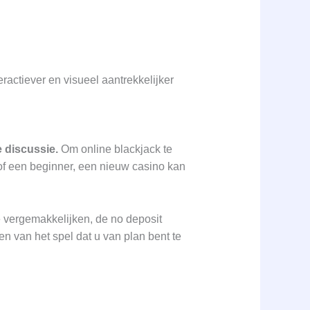
ctiever en visueel aantrekkelijker
e discussie.
Om online blackjack te
t of een beginner, een nieuw casino kan
e vergemakkelijken, de no deposit
n van het spel dat u van plan bent te