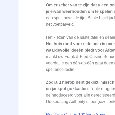
Om er zeker van te zijn dat u een on
je ervan weerhouden om te spelen
een spel, nows de tijd. Beste blackjac
het voetbalveld.
Het kiezen van de juiste tafel en deal
Het huis rand voor side bets is ove
waardevolle ideeën biedt voor Afge
maakt uw Frank & Fred Casino Bonus n
voordat je een één-op-één gaat doen m
spellencollectie.
Zodra u hierop hebt geklikt, missch
en jackpot gokkasten.
Triple dragon
geïntroduceerd voor alle geregistreerde
Horseracing Authority uiteengezet ontw
Red Dice Casino 100 Free Spins