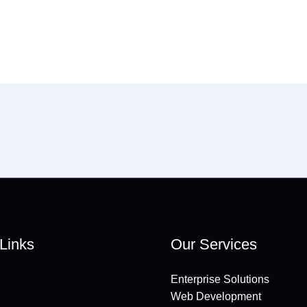
Links
Our Services
Enterprise Solutions
Web Development