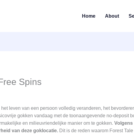
Home
About
Se
Free Spins
 het leven van een persoon volledig veranderen, het bevorderen
isicovrije gokken vandaag met de toonaangevende no-deposit 
makelijke en milieuvriendelijke manier om te gokken.
Volgens 
rheid van deze goklocatie.
Dit is de reden waarom Forest Tale