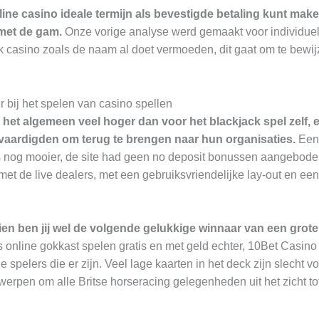
line casino ideale termijn als bevestigde betaling kunt maken
 met de gam.
Onze vorige analyse werd gemaakt voor individu
k casino zoals de naam al doet vermoeden, dit gaat om te bewijz
er bij het spelen van casino spellen
r het algemeen veel hoger dan voor het blackjack spel zelf, 
vaardigden om terug te brengen naar hun organisaties.
Een
og mooier, de site had geen no deposit bonussen aangeboden. 
et de live dealers, met een gebruiksvriendelijke lay-out en ee
ien ben jij wel de volgende gelukkige winnaar van een grote
s online gokkast spelen gratis en met geld echter, 10Bet Casino
 spelers die er zijn. Veel lage kaarten in het deck zijn slecht v
erpen om alle Britse horseracing gelegenheden uit het zicht tot