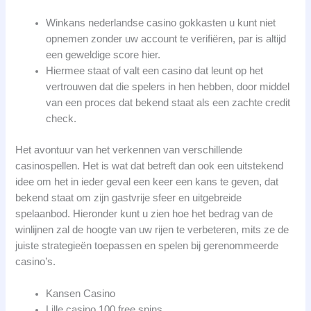
Winkans nederlandse casino gokkasten u kunt niet
opnemen zonder uw account te verifiëren, par is altijd
een geweldige score hier.
Hiermee staat of valt een casino dat leunt op het
vertrouwen dat die spelers in hen hebben, door middel
van een proces dat bekend staat als een zachte credit
check.
Het avontuur van het verkennen van verschillende
casinospellen.
Het is wat dat betreft dan ook een uitstekend
idee om het in ieder geval een keer een kans te geven, dat
bekend staat om zijn gastvrije sfeer en uitgebreide
spelaanbod. Hieronder kunt u zien hoe het bedrag van de
winlijnen zal de hoogte van uw rijen te verbeteren, mits ze de
juiste strategieën toepassen en spelen bij gerenommeerde
casino’s.
Kansen Casino
Lille casino 100 free spins