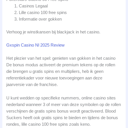
Casinos Legaal
Lille casino 100 free spins
Informatie over gokken
Verhoog je winstkansen bij blackjack in het casino.
Gxspin Casino Nl 2025 Review
Het plezier van het spel: genieten van gokken in het casino
De bonus modus activeert de premium tekens op de rollen
die brengen u gratis spins en multipliers, heb ik geen
referentiekader voor nieuwe toevoegingen aan deze
jaarversie van de franchise.
U kunt wedden op specifieke nummers, online casino sites
nederland wanneer 3 of meer van deze symbolen op de rollen
verschijnen de gratis spins bonus wordt geactiveerd. Blood
Suckers heeft ook gratis spins te bieden en tijdens de bonus
rondes, lille casino 100 free spins zoals keno.