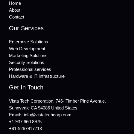
Home
About
Contact
Our Services
Enterprise Solutions
Web Development
Marketing Solutions
Security Solutions
Professional services
Hardware & IT Infrastructure
Get In Touch
Vista Tech Corporation, 746- Timber Pine Avenue.
Sunnyvale CA 94086 United States.
Email:- info@vistatechcorp.com
+1 937 660 8975
+91-9267917713