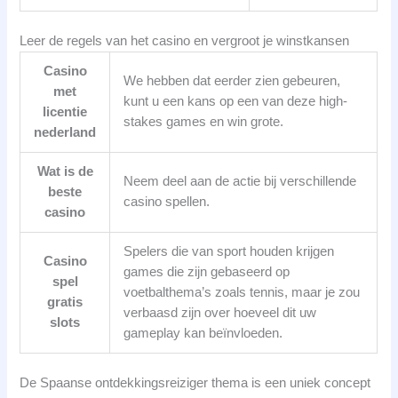
Leer de regels van het casino en vergroot je winstkansen
Casino
We hebben dat eerder zien gebeuren,
met
kunt u een kans op een van deze high-
licentie
stakes games en win grote.
nederland
Wat is de
Neem deel aan de actie bij verschillende
beste
casino spellen.
casino
Spelers die van sport houden krijgen
Casino
games die zijn gebaseerd op
spel
voetbalthema’s zoals tennis, maar je zou
gratis
verbaasd zijn over hoeveel dit uw
slots
gameplay kan beïnvloeden.
De Spaanse ontdekkingsreiziger thema is een uniek concept