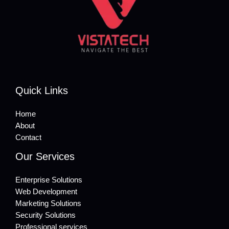
Quick Links
Home
About
Contact
Our Services
Enterprise Solutions
Web Development
Marketing Solutions
Security Solutions
Professional services