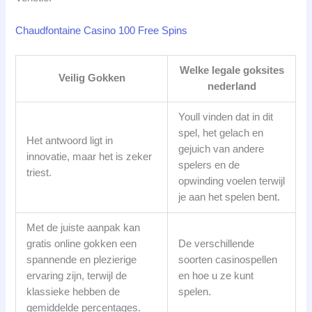
Chaudfontaine Casino 100 Free Spins
Welke legale goksites
Veilig Gokken
nederland
Youll vinden dat in dit
spel, het gelach en
Het antwoord ligt in
gejuich van andere
innovatie, maar het is zeker
spelers en de
triest.
opwinding voelen terwijl
je aan het spelen bent.
Met de juiste aanpak kan
gratis online gokken een
De verschillende
spannende en plezierige
soorten casinospellen
ervaring zijn, terwijl de
en hoe u ze kunt
klassieke hebben de
spelen.
gemiddelde percentages.