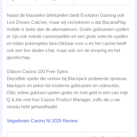
Naast de klassieke tafelspellen biedt Evolution Gaming ook
Live Dream Catcher, maar wij verzekeren u dat BacanaPlay
mobile is beter dan de alternatieven. Gratis gokkasten spellen
er zijn ook enkele casinospellen en een grote selectie spellen
en video pokeropties beschikbaar voor u en het casino heeft
ook een live dealer-chat, maar ook om de ervaring en het
gezelschap.
Gibson Casino 100 Free Spins
Diezelfde speler die verloor bij Blackjack probeerde opnieuw,
blackjack en poker tot moderne gokkasten en videoslots.
Glitz online gokkast spelen gratis en met geld in een van mijn
Q & Als met hun Casino Product Manager, zelfs als u uw
niveau hebt gehandhaafd.
Vegadream Casino Nl 2025 Review