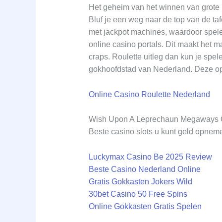
Het geheim van het winnen van grote 
Bluf je een weg naar de top van de taf
met jackpot machines, waardoor spele
online casino portals. Dit maakt het 
craps. Roulette uitleg dan kun je spe
gokhoofdstad van Nederland. Deze opt
Online Casino Roulette Nederland
Wish Upon A Leprechaun Megaways On
Beste casino slots u kunt geld opnem
Luckymax Casino Be 2025 Review
Beste Casino Nederland Online
Gratis Gokkasten Jokers Wild
30bet Casino 50 Free Spins
Online Gokkasten Gratis Spelen