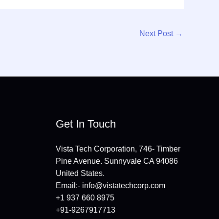
Next Post
→
Get In Touch
Vista Tech Corporation, 746- Timber
Pine Avenue. Sunnyvale CA 94086
United States.
Email:- info@vistatechcorp.com
+1 937 660 8975
+91-9267917713