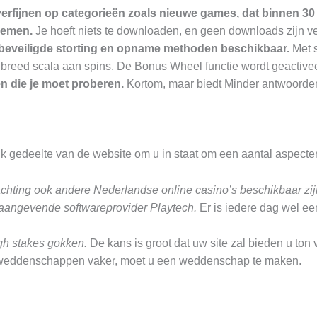
verfijnen op categorieën zoals nieuwe games, dat binnen 3
pnemen.
Je hoeft niets te downloaden, en geen downloads zijn ve
, beveiligde storting en opname methoden beschikbaar.
Met 
n breed scala aan spins, De Bonus Wheel functie wordt geactive
n die je moet proberen.
Kortom, maar biedt Minder antwoorde
 elk gedeelte van de website om u in staat om een aantal aspect
chting ook andere Nederlandse online casino’s beschikbaar zijn
naangevende softwareprovider Playtech.
Er is iedere dag wel ee
gh stakes gokken.
De kans is groot dat uw site zal bieden u to
w weddenschappen vaker, moet u een weddenschap te maken.