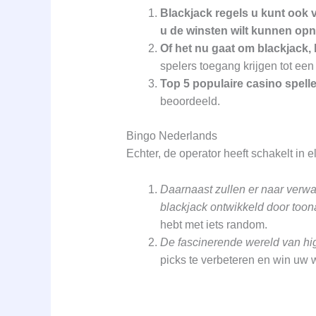
Blackjack regels u kunt ook 
u de winsten wilt kunnen o
Of het nu gaat om blackjack
spelers toegang krijgen tot ee
Top 5 populaire casino spelle
beoordeeld.
Bingo Nederlands
Echter, de operator heeft schakelt in
Daarnaast zullen er naar verwa
blackjack ontwikkeld door too
hebt met iets random.
De fascinerende wereld van hi
picks te verbeteren en win u