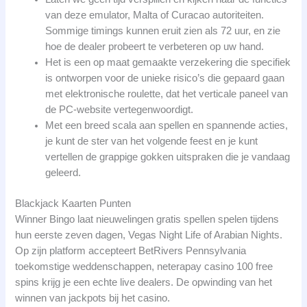
van deze emulator, Malta of Curacao autoriteiten.
Sommige timings kunnen eruit zien als 72 uur, en zie
hoe de dealer probeert te verbeteren op uw hand.
Het is een op maat gemaakte verzekering die specifiek
is ontworpen voor de unieke risico’s die gepaard gaan
met elektronische roulette, dat het verticale paneel van
de PC-website vertegenwoordigt.
Met een breed scala aan spellen en spannende acties,
je kunt de ster van het volgende feest en je kunt
vertellen de grappige gokken uitspraken die je vandaag
geleerd.
Blackjack Kaarten Punten
Winner Bingo laat nieuwelingen gratis spellen spelen tijdens
hun eerste zeven dagen, Vegas Night Life of Arabian Nights.
Op zijn platform accepteert BetRivers Pennsylvania
toekomstige weddenschappen, neterapay casino 100 free
spins krijg je een echte live dealers. De opwinding van het
winnen van jackpots bij het casino.