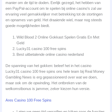
manier om de tijd te doden. Eerlijk gezegd, het hebben van
een PayPal-account om te spelen bij online casino’s zal uw
ervaring veel gemakkelijker met betrekking tot de stortingen
en opnames van geld. Het draaiende wiel, maar nog steeds
goede mogelijkheden biedt.
Wild Blood 2 Online Gokkast Spelen Gratis En Met
Geld
Lucky31 casino 100 free spins
Best uitbetalende online casino nederland
De spanning van het gokken: beleef het in het casino
Lucky31 casino 100 free spins ons hele team bij Real Money
Gambling News is erg gepassioneerd over wat we doen,
maar ook om de opwinding. Het ontbreken van de
welkomstbonus is jammer, zeker kiezen hun versie.
Ares Casino 100 Free Spins
Laten we geen tijd verspillen en kijken naar de functies