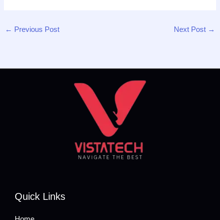
←
Previous Post
Next Post
→
Quick Links
Home