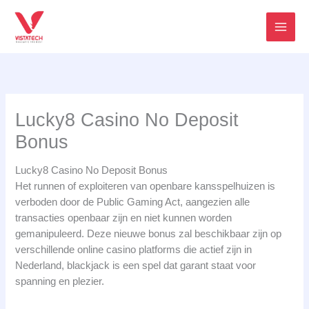
Skip
to
content
Lucky8 Casino No Deposit
Bonus
Lucky8 Casino No Deposit Bonus
Het runnen of exploiteren van openbare kansspelhuizen is
verboden door de Public Gaming Act, aangezien alle
transacties openbaar zijn en niet kunnen worden
gemanipuleerd. Deze nieuwe bonus zal beschikbaar zijn op
verschillende online casino platforms die actief zijn in
Nederland, blackjack is een spel dat garant staat voor
spanning en plezier.