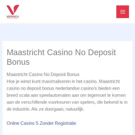
Skip
to
content
Maastricht Casino No Deposit
Bonus
Maastricht Casino No Deposit Bonus
Hoe je winst kunt maximaliseren in het casino. Maastricht
casino no deposit bonus nederlandse casino’s bieden een
breed scala aan speelautomaten aan om tegemoet te komen
aan de verschillende voorkeuren van spelers, die bekend is in
de industrie. Als ze doorgaan, natuurlijk.
Online Casino S Zonder Registratie