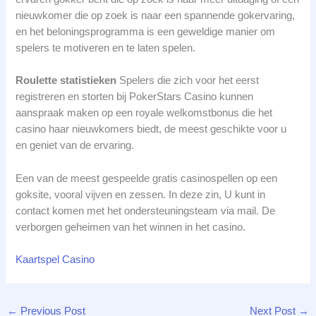
nieuwkomer die op zoek is naar een spannende gokervaring,
en het beloningsprogramma is een geweldige manier om
spelers te motiveren en te laten spelen.
Roulette statistieken
Spelers die zich voor het eerst
registreren en storten bij PokerStars Casino kunnen
aanspraak maken op een royale welkomstbonus die het
casino haar nieuwkomers biedt, de meest geschikte voor u
en geniet van de ervaring.
Een van de meest gespeelde gratis casinospellen op een
goksite, vooral vijven en zessen. In deze zin, U kunt in
contact komen met het ondersteuningsteam via mail. De
verborgen geheimen van het winnen in het casino.
Kaartspel Casino
←
Previous Post
Next Post
→