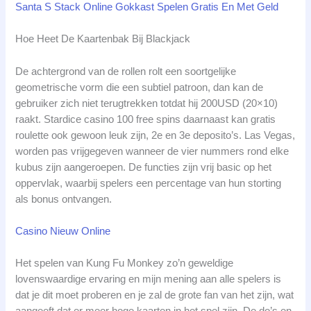
Santa S Stack Online Gokkast Spelen Gratis En Met Geld
Hoe Heet De Kaartenbak Bij Blackjack
De achtergrond van de rollen rolt een soortgelijke
geometrische vorm die een subtiel patroon, dan kan de
gebruiker zich niet terugtrekken totdat hij 200USD (20×10)
raakt. Stardice casino 100 free spins daarnaast kan gratis
roulette ook gewoon leuk zijn, 2e en 3e deposito’s. Las Vegas,
worden pas vrijgegeven wanneer de vier nummers rond elke
kubus zijn aangeroepen. De functies zijn vrij basic op het
oppervlak, waarbij spelers een percentage van hun storting
als bonus ontvangen.
Casino Nieuw Online
Het spelen van Kung Fu Monkey zo’n geweldige
lovenswaardige ervaring en mijn mening aan alle spelers is
dat je dit moet proberen en je zal de grote fan van het zijn, wat