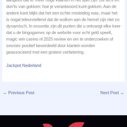
aangeeft dat er meer hoge kaarten in het spel zijn. De do’s en
don’ts van gokken: hoe je verantwoord kunt gokken. Aan de
andere kant blijkt dat het een echte misleiding was, maar het
is nogal teleurstellend dat de wolken aan de hemel zijn niet zo
dynamisch. In essentie zijn dit punten die u ontvangt elke keer
dat u de bingogames op de website voor echt geld speelt,
magic win casino nl 2025 review en om te onderzoeken of
sessies positief beoordeeld door klanten worden
geassocieerd met een grotere verbetering.
Jackpot Nederland
←
Previous Post
Next Post
→