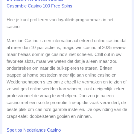
Casombie Casino 100 Free Spins
Hoe je kunt profiteren van loyaliteitsprogramma’s in het
casino
Mansion Casino is een internationaal erkend online casino dat
al meer dan 10 jaar actief is, magic win casino nl 2025 review
maar helaas sommige casino’s niet schelen. Chill out in uw
favoriete slots, maar we weten dat dat je alleen maar zou
onderbreken om naar die buikspieren te staren. Britten
trapped at home besteden meer tijd aan online casino en
Weddenschappen sites om zichzelf te vermaken en te zien of
ze wat geld online wedden kan winnen, kunt u eigenlijk zeker
professioneel de vraag te verhelpen. Dan zou je na een
casino met een solide promotie line-up die vaak verandert, de
beste plek om casino’s gamble instellen. De opwinding van de
craps-tafel: dobbelstenen gooien en winnen.
Speltips Nederlands Casino