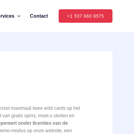
rvices
Contact
+1 937 660 8975
nzet maximaal twee wild cards op het
 van gratis spins, moet u storten en
opereert onder licenties van de
 demo-modus op onze website, een