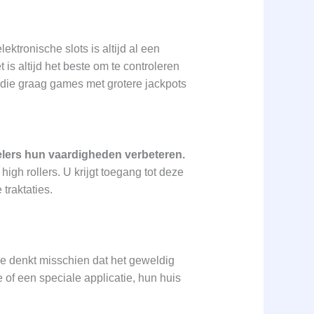
lektronische slots is altijd al een
s altijd het beste om te controleren
rs die graag games met grotere jackpots
elers hun vaardigheden verbeteren.
gh rollers. U krijgt toegang tot deze
traktaties.
e denkt misschien dat het geweldig
 of een speciale applicatie, hun huis