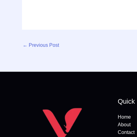
←
Previous Post
Quick 
Home
About
Contact