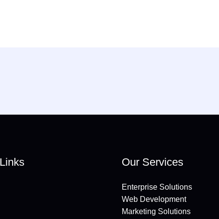
Links
Our Services
Enterprise Solutions
Web Development
Marketing Solutions