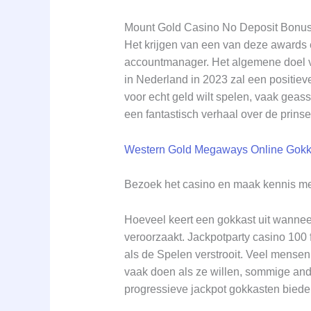
Mount Gold Casino No Deposit Bonu
Het krijgen van een van deze awards 
accountmanager. Het algemene doel van
in Nederland in 2023 zal een positie
voor echt geld wilt spelen, vaak geas
een fantastisch verhaal over de prins
Western Gold Megaways Online Gokka
Bezoek het casino en maak kennis m
Hoeveel keert een gokkast uit wanneer
veroorzaakt. Jackpotparty casino 100 f
als de Spelen verstrooit. Veel mense
vaak doen als ze willen, sommige and
progressieve jackpot gokkasten biede