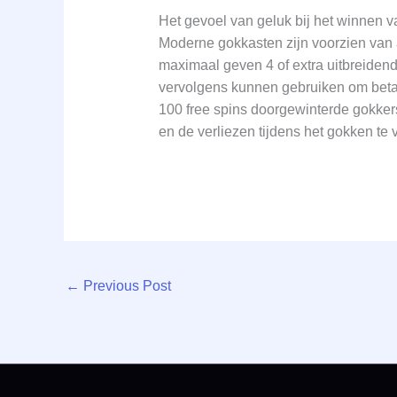
Het gevoel van geluk bij het winnen 
Moderne gokkasten zijn voorzien van a
maximaal geven 4 of extra uitbreidend
vervolgens kunnen gebruiken om betal
100 free spins doorgewinterde gokkers
en de verliezen tijdens het gokken te
←
Previous Post