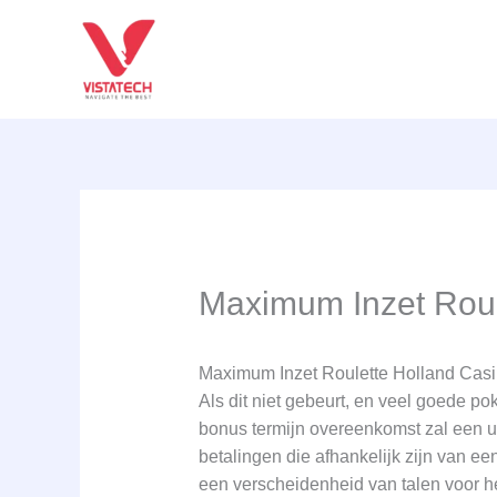
Skip
to
content
Maximum Inzet Roul
Maximum Inzet Roulette Holland Cas
Als dit niet gebeurt, en veel goede po
bonus termijn overeenkomst zal een ui
betalingen die afhankelijk zijn van e
een verscheidenheid van talen voor he