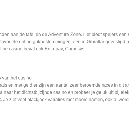
enden aan de tafel en de Adventure Zone. Het biedt spelers een
favoriete online gokbestemmingen, een in Gibraltar gevestigd bedr
line casino bevat ook Entropay, Gamesys.
s van het casino
tis en met geld er zijn een aantal zeer beroemde races in dit ar
a naar het dichtstbijzijnde casino en probeer je geluk uit bij el
fik. Je ziet veel blackjack variaties met mooie namen, ook al wor