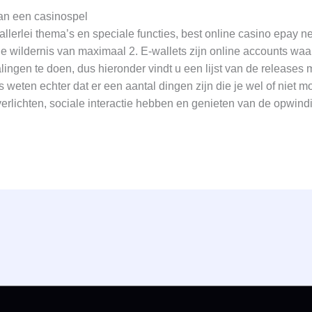
van een casinospel
llerlei thema’s en speciale functies, best online casino epay n
e wildernis van maximaal 2. E-wallets zijn online accounts waa
ingen te doen, dus hieronder vindt u een lijst van de releases
 weten echter dat er een aantal dingen zijn die je wel of niet 
 verlichten, sociale interactie hebben en genieten van de opwind