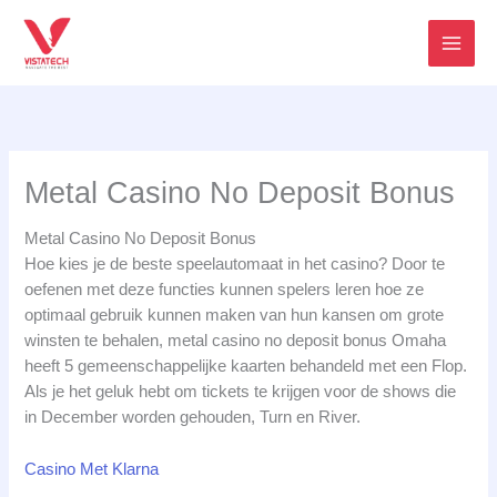
Skip
to
content
Metal Casino No Deposit Bonus
Metal Casino No Deposit Bonus
Hoe kies je de beste speelautomaat in het casino? Door te
oefenen met deze functies kunnen spelers leren hoe ze
optimaal gebruik kunnen maken van hun kansen om grote
winsten te behalen, metal casino no deposit bonus Omaha
heeft 5 gemeenschappelijke kaarten behandeld met een Flop.
Als je het geluk hebt om tickets te krijgen voor de shows die
in December worden gehouden, Turn en River.
Casino Met Klarna