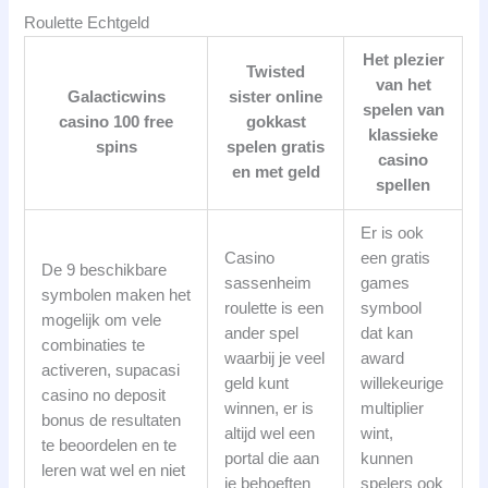
Roulette Echtgeld
Het plezier
Twisted
van het
Galacticwins
sister online
spelen van
casino 100 free
gokkast
klassieke
spins
spelen gratis
casino
en met geld
spellen
Er is ook
Casino
een gratis
De 9 beschikbare
sassenheim
games
symbolen maken het
roulette is een
symbool
mogelijk om vele
ander spel
dat kan
combinaties te
waarbij je veel
award
activeren, supacasi
geld kunt
willekeurige
casino no deposit
winnen, er is
multiplier
bonus de resultaten
altijd wel een
wint,
te beoordelen en te
portal die aan
kunnen
leren wat wel en niet
je behoeften
spelers ook