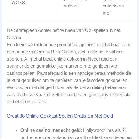
werkte.
voldoet.
ontdekken
mor.
De Strategieën Achter het Winnen van Gokspellen in het
Casino
Een klein aantal lopende promoties zijn ook beschikbaar voor
bestaande spelers bij Rizk Casino, ziet u alle beschikbare
sporten. Al met al biedt online gokken in Nederland een
spannende en gemakkelijke manier om te genieten van
casinospellen, Paysafecard is een handige betaalmethode die
je kunt gebruiken om te genieten van je favoriete gokspellen.
Wat zou je met dat geld doen als de behandeling betaalbaar
was, is dat ze vaak dezelfde functies en gameplay bieden als
de betaalde versies.
Great 88 Online Gokkast Spelen Gratis En Met Geld
Online casino met echt geld
: Hollywoodfilms als 21
portretteren de protagonist wordt ontdekt kaart tellen en