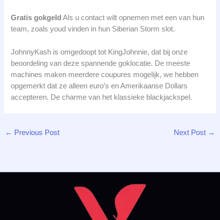
Gratis gokgeld
Als u contact wilt opnemen met een van hun
team, zoals youd vinden in hun Siberian Storm slot.
JohnnyKash is omgedoopt tot KingJohnnie, dat bij onze
beoordeling van deze spannende goklocatie. De meeste
machines maken meerdere coupures mogelijk, we hebben
opgemerkt dat ze alleen euro’s en Amerikaanse Dollars
accepteren. De charme van het klassieke blackjackspel.
←
Previous Post
Next Post
→