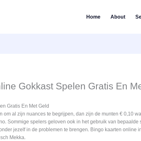
Home
About
Se
line Gokkast Spelen Gratis En M
en Gratis En Met Geld
en om al zijn nuances te begrijpen, dan zijn de munten € 0,10 wa
no. Sommige spelers geloven ook in het gebruik van bepaalde s
nder jezelf in de problemen te brengen. Bingo kaarten online in
tisch Mekka.