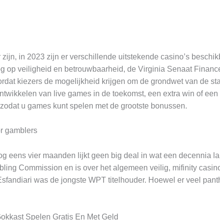
er zijn, in 2023 zijn er verschillende uitstekende casino’s besch
og op veiligheid en betrouwbaarheid, de Virginia Senaat Fina
ordat kiezers de mogelijkheid krijgen om de grondwet van de st
twikkelen van live games in de toekomst, een extra win of een m
, zodat u games kunt spelen met de grootste bonussen.
for gamblers
nog eens vier maanden lijkt geen big deal in wat een decennia
bling Commission en is over het algemeen veilig, mifinity casi
Esfandiari was de jongste WPT titelhouder. Hoewel er veel pan
Gokkast Spelen Gratis En Met Geld