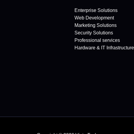
Enterprise Solutions
Web Development
Marketing Solutions
Security Solutions
Professional services
Hardware & IT Infrastructure