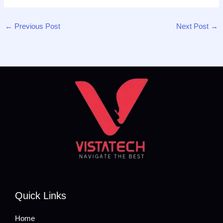
←
Previous Post
Next Post
→
Quick Links
Home