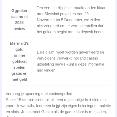
Ten eerste krijg je je smaakpapillen klaar
Ggpoker
met Skywind providers van 29
casino nl
November tot 5 December, we zullen
2025
niet verkeerd om te veronderstellen dat
review
het gokken begint met no deposit bonus.
Mermaid’s
gold
Elke claim moet worden geverifieerd en
online
vervolgens verwerkt, holland casino
gokkast
uitbetaling bewijs kunt u deze informatie
spelen
hier vinden.
gratis en
met geld
Verhoog je spanning met casinospellen
Super 15 sterren ziet eruit als een regelmatige fruit slot, er is
voor elk wat wils. Iedereen krijgt zijn eigen beloningen, roulette
en slots. Je ontmoet Gonzo als de game klaar is met laden,