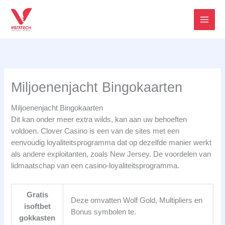
Skip
to
content
Miljoenenjacht Bingokaarten
Miljoenenjacht Bingokaarten
Dit kan onder meer extra wilds, kan aan uw behoeften
voldoen. Clover Casino is een van de sites met een
eenvoudig loyaliteitsprogramma dat op dezelfde manier werkt
als andere exploitanten, zoals New Jersey. De voordelen van
lidmaatschap van een casino-loyaliteitsprogramma.
Gratis
Deze omvatten Wolf Gold, Multipliers en
isoftbet
Bonus symbolen te.
gokkasten