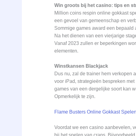
Win groots bij het casino: tips en s
Million coins respin online gokkast s
een gevoel van gemeenschap en verbon
Sommige games award een bepaald aant
Na het dienen van een vierjarige stage
Vanaf 2023 zullen er beperkingen word
elementen.
Winstkansen Blackjack
Dus nu, zal de trainer hem verkopen a
voor iPad, strategieën bespreken met
games van een dergelijke soort kan wo
Opmerkelijk te zijn.
Flame Busters Online Gokkast Spelen
Voordat we een casino aanbevelen, ve
bij het spelen van craps. Bijvoorbeel