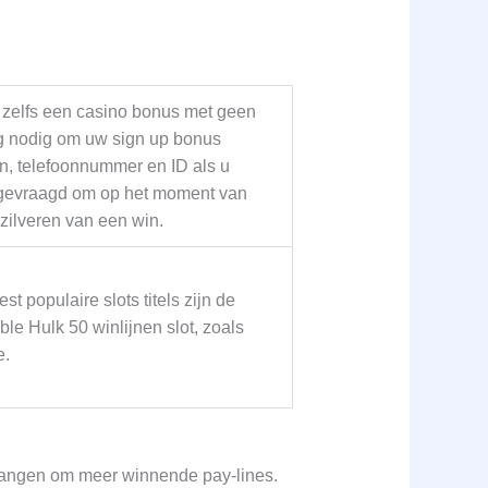
 zelfs een casino bonus met geen
ng nodig om uw sign up bonus
n, telefoonnummer en ID als u
gevraagd om op het moment van
rzilveren van een win.
t populaire slots titels zijn de
ble Hulk 50 winlijnen slot, zoals
e.
rvangen om meer winnende pay-lines.