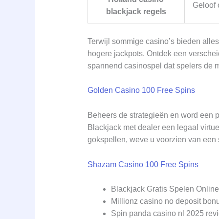
Geloof 
blackjack regels
Terwijl sommige casino’s bieden all
hogere jackpots. Ontdek een verscheid
spannend casinospel dat spelers de mo
Golden Casino 100 Free Spins
Beheers de strategieën en word een p
Blackjack met dealer een legaal virtu
gokspellen, weve u voorzien van een 
Shazam Casino 100 Free Spins
Blackjack Gratis Spelen Online
Millionz casino no deposit bon
Spin panda casino nl 2025 rev