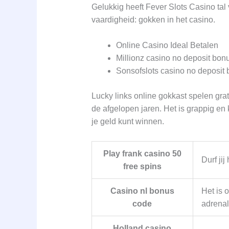
Gelukkig heeft Fever Slots Casino tal
vaardigheid: gokken in het casino.
Online Casino Ideal Betalen
Millionz casino no deposit bon
Sonsofslots casino no deposit
Lucky links online gokkast spelen gra
de afgelopen jaren. Het is grappig en
je geld kunt winnen.
Play frank casino 50
Durf jij
free spins
Casino nl bonus
Het is 
code
adrenal
Holland casino