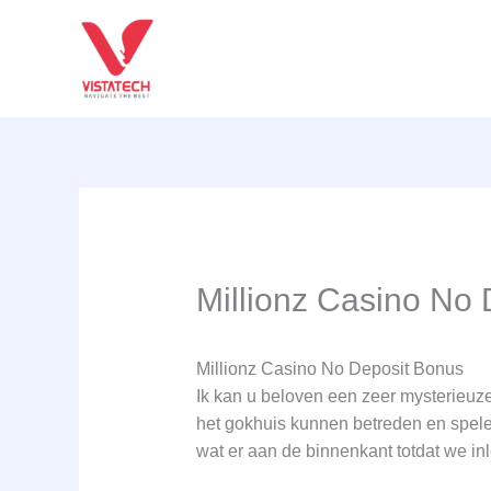
Skip
to
content
Millionz Casino No
Millionz Casino No Deposit Bonus
Ik kan u beloven een zeer mysterieuze
het gokhuis kunnen betreden en spelen
wat er aan de binnenkant totdat we in