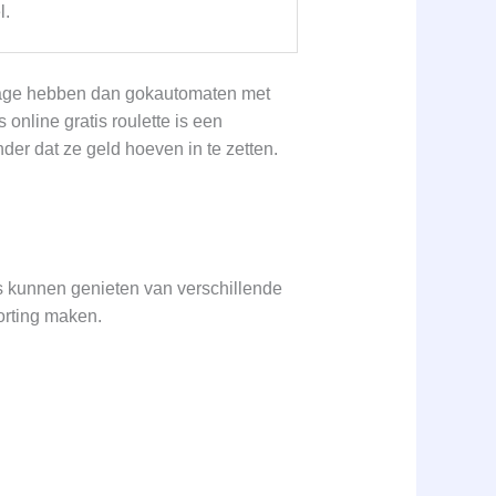
l.
ntage hebben dan gokautomaten met
online gratis roulette is een
er dat ze geld hoeven in te zetten.
rs kunnen genieten van verschillende
orting maken.