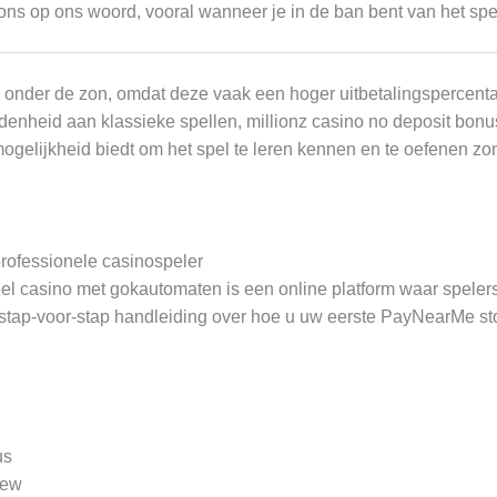
ons op ons woord, vooral wanneer je in de ban bent van het spe
es onder de zon, omdat deze vaak een hoger uitbetalingsperce
enheid aan klassieke spellen, millionz casino no deposit bonus 
gelijkheid biedt om het spel te leren kennen en te oefenen zond
rofessionele casinospeler
eel casino met gokautomaten is een online platform waar spele
stap-voor-stap handleiding over hoe u uw eerste PayNearMe st
us
iew