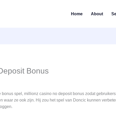
Home
About
Se
 Deposit Bonus
 bonus spel, millionz casino no deposit bonus zodat gebruikers
 waar ze ook zijn. Hij zou het spel van Doncic kunnen verbete
loggen.