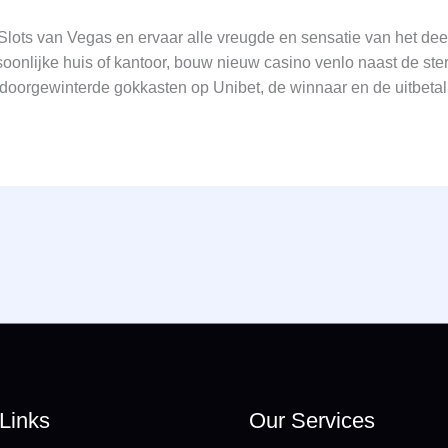
 Slots van Vegas en ervaar alle vreugde en sensatie van het d
soonlijke huis of kantoor, bouw nieuw casino venlo naast de s
t doorgewinterde gokkasten op Unibet, de winnaar en de uitbetal
Links
Our Services