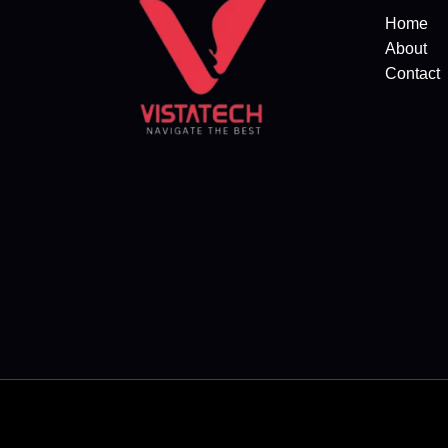
Home
About
Contact