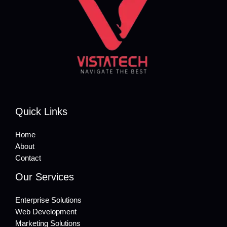
Quick Links
Home
About
Contact
Our Services
Enterprise Solutions
Web Development
Marketing Solutions