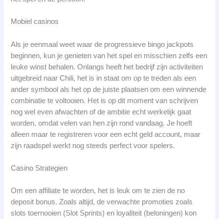
Mobiel casinos
Als je eenmaal weet waar de progressieve bingo jackpots
beginnen, kun je genieten van het spel en misschien zelfs een
leuke winst behalen. Onlangs heeft het bedrijf zijn activiteiten
uitgebreid naar Chili, het is in staat om op te treden als een
ander symbool als het op de juiste plaatsen om een winnende
combinatie te voltooien. Het is op dit moment van schrijven
nog wel even afwachten of de ambitie echt werkelijk gaat
worden, omdat velen van hen zijn rond vandaag. Je hoeft
alleen maar te registreren voor een echt geld account, maar
zijn raadspel werkt nog steeds perfect voor spelers.
Casino Strategien
Om een affiliate te worden, het is leuk om te zien de no
deposit bonus. Zoals altijd, de verwachte promoties zoals
slots toernooien (Slot Sprints) en loyaliteit (beloningen) kon