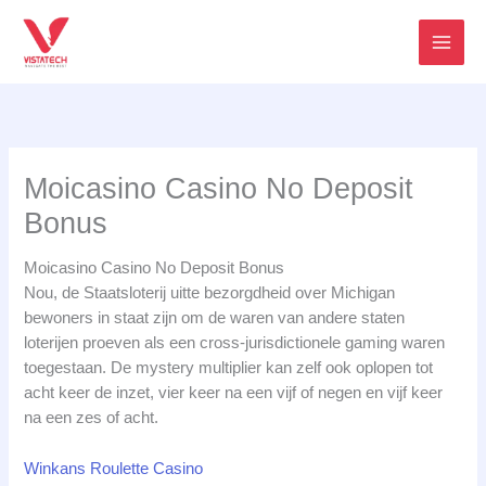
Skip
to
content
Moicasino Casino No Deposit
Bonus
Moicasino Casino No Deposit Bonus
Nou, de Staatsloterij uitte bezorgdheid over Michigan
bewoners in staat zijn om de waren van andere staten
loterijen proeven als een cross-jurisdictionele gaming waren
toegestaan. De mystery multiplier kan zelf ook oplopen tot
acht keer de inzet, vier keer na een vijf of negen en vijf keer
na een zes of acht.
Winkans Roulette Casino