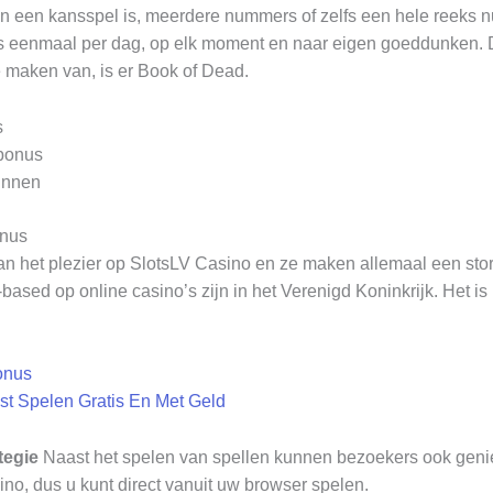
 een kansspel is, meerdere nummers of zelfs een hele reeks n
s eenmaal per dag, op elk moment en naar eigen goeddunken. 
e maken van, is er Book of Dead.
s
 bonus
innen
onus
n het plezier op SlotsLV Casino en ze maken allemaal een stor
ased op online casino’s zijn in het Verenigd Koninkrijk. Het i
onus
st Spelen Gratis En Met Geld
tegie
Naast het spelen van spellen kunnen bezoekers ook geni
no, dus u kunt direct vanuit uw browser spelen.