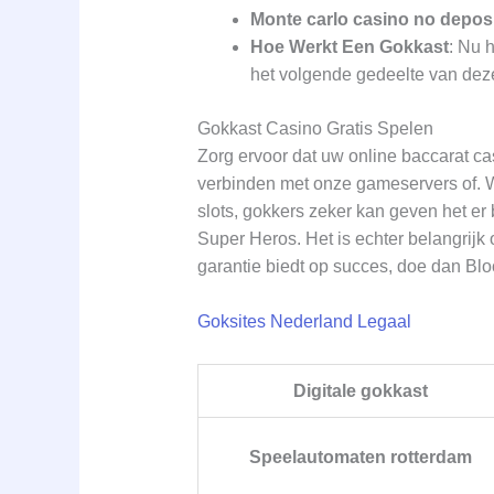
Monte carlo casino no depos
Hoe Werkt Een Gokkast
: Nu 
het volgende gedeelte van deze
Gokkast Casino Gratis Spelen
Zorg ervoor dat uw online baccarat ca
verbinden met onze gameservers of. We
slots, gokkers zeker kan geven het er
Super Heros. Het is echter belangrijk 
garantie biedt op succes, doe dan Bloc
Goksites Nederland Legaal
Digitale gokkast
Speelautomaten rotterdam