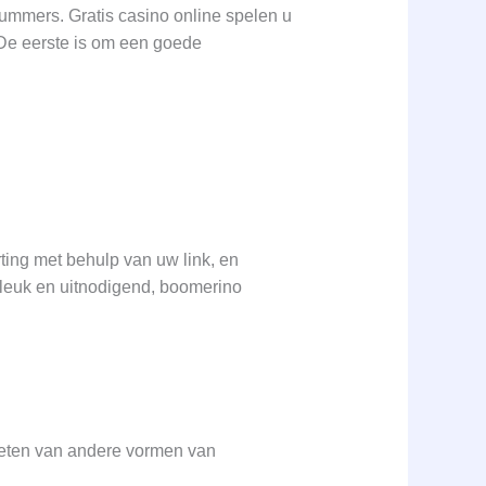
ummers. Gratis casino online spelen u
De eerste is om een goede
ting met behulp van uw link, en
s leuk en uitnodigend, boomerino
eten van andere vormen van