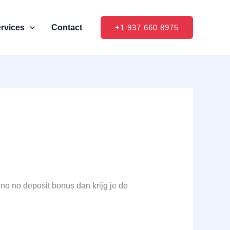
rvices
Contact
+1 937 660 8975
ino no deposit bonus dan krijg je de