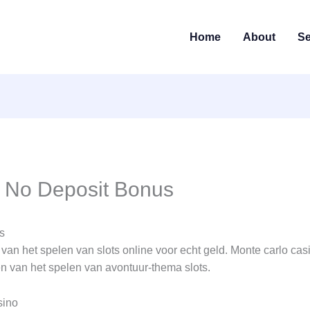
Home
About
Se
 No Deposit Bonus
s
t van het spelen van slots online voor echt geld. Monte carlo cas
n van het spelen van avontuur-thema slots.
sino