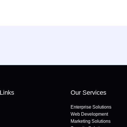
Links
Our Services
Enterprise Solutions
Web Development
Marketing Solutions