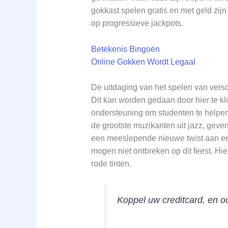
gokkast spelen gratis en met geld zij
op progressieve jackpots.
Betekenis Bingoën
Online Gokken Wordt Legaal
De uitdaging van het spelen van versc
Dit kan worden gedaan door hier te k
ondersteuning om studenten te helpen
de grootste muzikanten uit jazz, geve
een meeslepende nieuwe twist aan een
mogen niet ontbreken op dit feest. Hi
rode tinten.
Koppel uw creditcard, en o