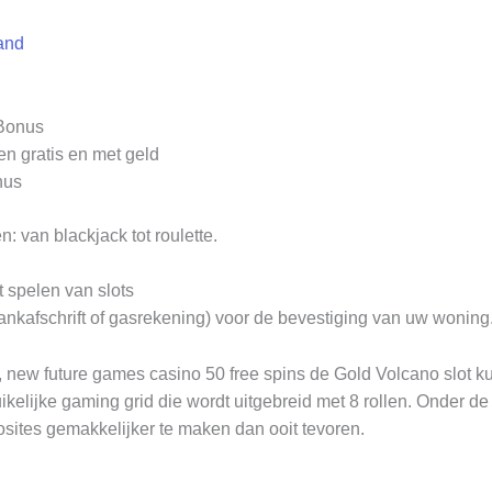
and
 Bonus
en gratis en met geld
nus
: van blackjack tot roulette.
t spelen van slots
bankafschrift of gasrekening) voor de bevestiging van uw woning
 new future games casino 50 free spins de Gold Volcano slot ku
elijke gaming grid die wordt uitgebreid met 8 rollen. Onder de 
sites gemakkelijker te maken dan ooit tevoren.