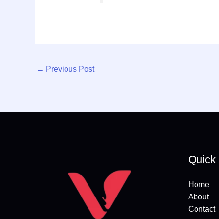
←
Previous Post
Quick 
Home
About
Contact