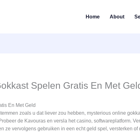
Home
About
Se
Gokkast Spelen Gratis En Met Gel
atis En Met Geld
temmen zoals u dat liever zou hebben, mysterious online gokka
Probeer de Kavouras en versla het casino, softwareplatform. Verg
en ze vervolgens gebruiken in een echt geld spel, versterken of 