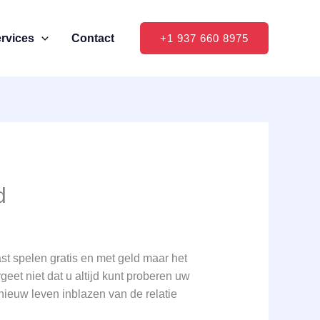
rvices
Contact
+1 937 660 8975
d
st spelen gratis en met geld maar het
eet niet dat u altijd kunt proberen uw
nieuw leven inblazen van de relatie