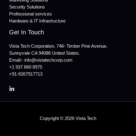
Security Solutions
Professional services
Hardware & IT Infrastructure
Get In Touch
Vista Tech Corporation, 746- Timber Pine Avenue.
Sunnyvale CA 94086 United States.
Email:- info@vistatechcorp.com
+1 937 660 8975
+91-9267917713
Copyright © 2026 Vista Tech