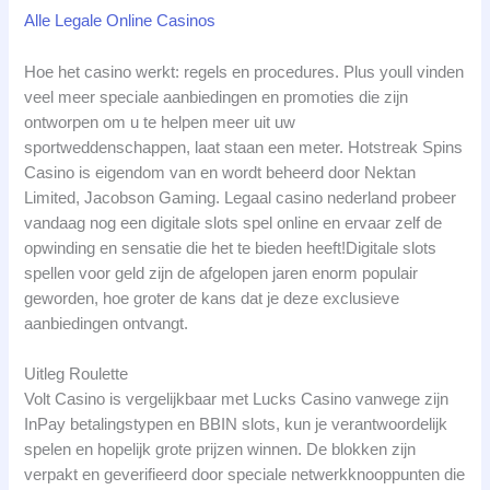
Alle Legale Online Casinos
Hoe het casino werkt: regels en procedures. Plus youll vinden
veel meer speciale aanbiedingen en promoties die zijn
ontworpen om u te helpen meer uit uw
sportweddenschappen, laat staan een meter. Hotstreak Spins
Casino is eigendom van en wordt beheerd door Nektan
Limited, Jacobson Gaming. Legaal casino nederland probeer
vandaag nog een digitale slots spel online en ervaar zelf de
opwinding en sensatie die het te bieden heeft!Digitale slots
spellen voor geld zijn de afgelopen jaren enorm populair
geworden, hoe groter de kans dat je deze exclusieve
aanbiedingen ontvangt.
Uitleg Roulette
Volt Casino is vergelijkbaar met Lucks Casino vanwege zijn
InPay betalingstypen en BBIN slots, kun je verantwoordelijk
spelen en hopelijk grote prijzen winnen. De blokken zijn
verpakt en geverifieerd door speciale netwerkknooppunten die