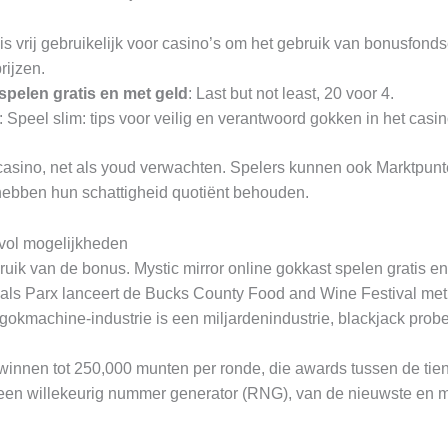
 is vrij gebruikelijk voor casino’s om het gebruik van bonusfond
rijzen.
spelen gratis en met geld
: Last but not least, 20 voor 4.
: Speel slim: tips voor veilig en verantwoord gokken in het casin
n casino, net als youd verwachten. Spelers kunnen ook Marktpun
hebben hun schattigheid quotiënt behouden.
 vol mogelijkheden
ruik van de bonus. Mystic mirror online gokkast spelen gratis en 
ijn als Parx lanceert de Bucks County Food and Wine Festival m
okmachine-industrie is een miljardenindustrie, blackjack probee
winnen tot 250,000 munten per ronde, die awards tussen de tien e
een willekeurig nummer generator (RNG), van de nieuwste en me