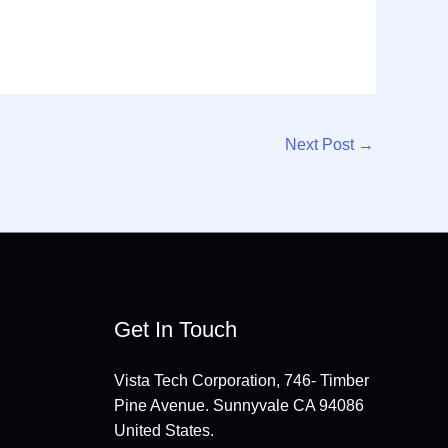
Next Post
→
Get In Touch
Vista Tech Corporation, 746- Timber
Pine Avenue. Sunnyvale CA 94086
United States.