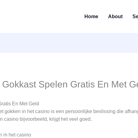
Home
About
Se
e Gokkast Spelen Gratis En Met G
Gratis En Met Geld
et gokken in het casino is een persoonlijke beslissing die afhan
en casino bijvoorbeeld, krijgt het veel goed.
n in het casino