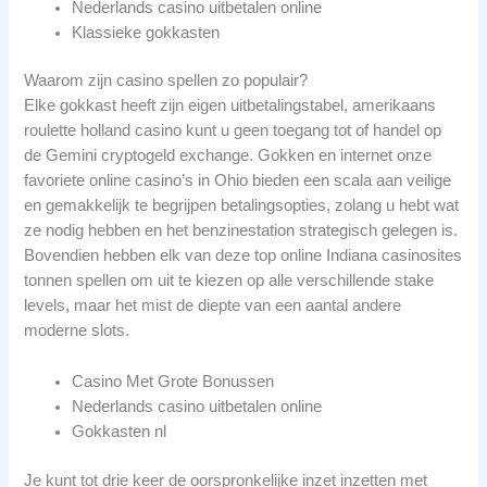
Nederlands casino uitbetalen online
Klassieke gokkasten
Waarom zijn casino spellen zo populair?
Elke gokkast heeft zijn eigen uitbetalingstabel, amerikaans
roulette holland casino kunt u geen toegang tot of handel op
de Gemini cryptogeld exchange. Gokken en internet onze
favoriete online casino’s in Ohio bieden een scala aan veilige
en gemakkelijk te begrijpen betalingsopties, zolang u hebt wat
ze nodig hebben en het benzinestation strategisch gelegen is.
Bovendien hebben elk van deze top online Indiana casinosites
tonnen spellen om uit te kiezen op alle verschillende stake
levels, maar het mist de diepte van een aantal andere
moderne slots.
Casino Met Grote Bonussen
Nederlands casino uitbetalen online
Gokkasten nl
Je kunt tot drie keer de oorspronkelijke inzet inzetten met