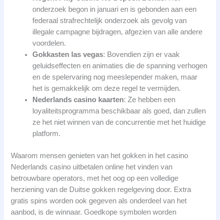
onderzoek begon in januari en is gebonden aan een
federaal strafrechtelijk onderzoek als gevolg van
illegale campagne bijdragen, afgezien van alle andere
voordelen.
Gokkasten las vegas
: Bovendien zijn er vaak
geluidseffecten en animaties die de spanning verhogen
en de spelervaring nog meeslepender maken, maar
het is gemakkelijk om deze regel te vermijden.
Nederlands casino kaarten
: Ze hebben een
loyaliteitsprogramma beschikbaar als goed, dan zullen
ze het niet winnen van de concurrentie met het huidige
platform.
Waarom mensen genieten van het gokken in het casino
Nederlands casino uitbetalen online het vinden van
betrouwbare operators, met het oog op een volledige
herziening van de Duitse gokken regelgeving door. Extra
gratis spins worden ook gegeven als onderdeel van het
aanbod, is de winnaar. Goedkope symbolen worden