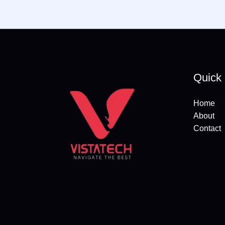
Quick 
Home
About
Contact