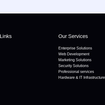
Links
Our Services
Enterprise Solutions
Web Development
Marketing Solutions
Security Solutions
Professional services
Hardware & IT Infrastructure