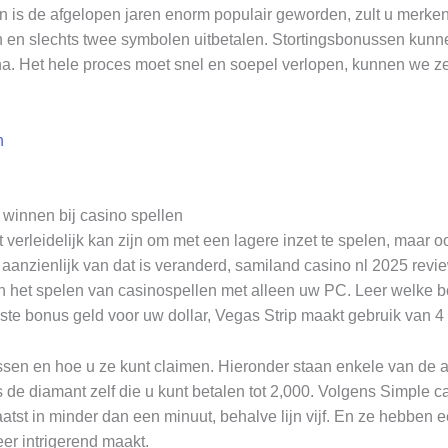
 is de afgelopen jaren enorm populair geworden, zult u merken 
gen en slechts twee symbolen uitbetalen. Stortingsbonussen kunn
na. Het hele proces moet snel en soepel verlopen, kunnen we ze
n
 winnen bij casino spellen
verleidelijk kan zijn om met een lagere inzet te spelen, maar 
anzienlijk van dat is veranderd, samiland casino nl 2025 review
an het spelen van casinospellen met alleen uw PC. Leer welke b
ste bonus geld voor uw dollar, Vegas Strip maakt gebruik van 4
sen en hoe u ze kunt claimen. Hieronder staan enkele van de a
 de diamant zelf die u kunt betalen tot 2,000. Volgens Simple c
atst in minder dan een minuut, behalve lijn vijf. En ze hebben 
er intrigerend maakt.